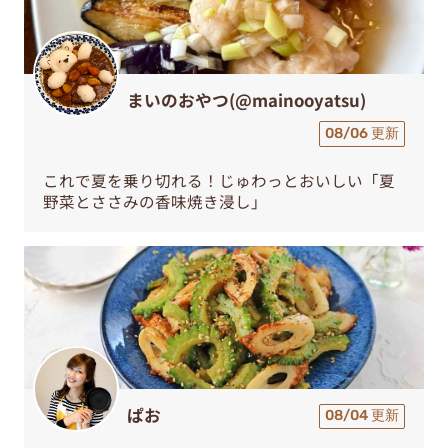
まいのおやつ(@mainooyatsu)
08/06 更新
これで夏を乗り切れる！じゅわっとおいしい「夏
野菜とささみの香味焼き浸し」
ぱお
08/04 更新