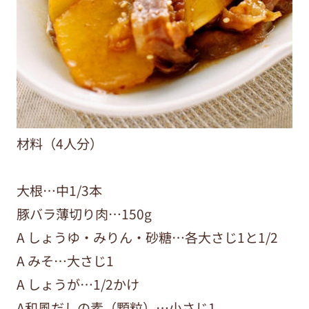
材料（4人分）
大根…中1/3本
豚バラ薄切り肉…150g
A しょうゆ・みりん・砂糖…各大さじ1と1/2
A みそ…大さじ1
A しょうが…1/2かけ
A和風だしの素（顆粒）…小さじ1