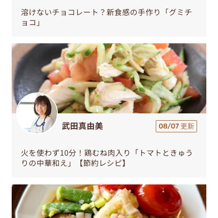
溶けないチョコレート？新食感の手作り「グミチ
ョコ」
武田真由美
08/07 更新
火を使わず10分！鶏むね肉入り「トマトときゅう
りの中華和え」【節約レシピ】