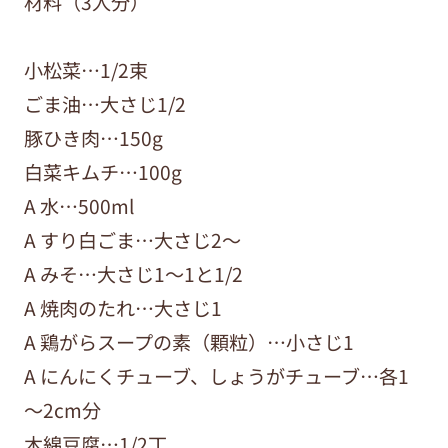
材料（3人分）
小松菜…1/2束
ごま油…大さじ1/2
豚ひき肉…150g
白菜キムチ…100g
A 水…500ml
A すり白ごま…大さじ2～
A みそ…大さじ1～1と1/2
A 焼肉のたれ…大さじ1
A 鶏がらスープの素（顆粒）…小さじ1
A にんにくチューブ、しょうがチューブ…各1
～2cm分
木綿豆腐…1/2丁