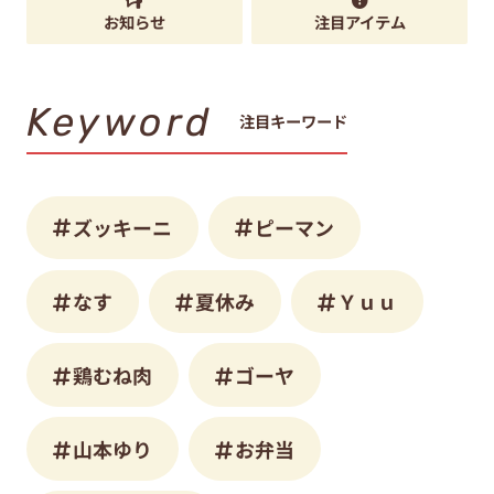
お知らせ
注目アイテム
Keyword
注目キーワード
ズッキーニ
ピーマン
なす
夏休み
Ｙｕｕ
鶏むね肉
ゴーヤ
山本ゆり
お弁当