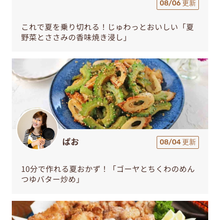
08/06 更新
これで夏を乗り切れる！じゅわっとおいしい「夏
野菜とささみの香味焼き浸し」
ぱお
08/04 更新
10分で作れる夏おかず！「ゴーヤとちくわのめん
つゆバター炒め」