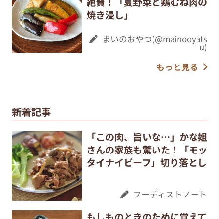
絶賛！「夏野菜と鶏むね肉の
焼き浸し」
まいのおやつ(@mainooyats
u)
もっと見る
新着記事
「この肉、旨いな…」かな姐
さんの家族も驚いた！「モッ
タイナイビーフ」切り落とし
フーディストノート
もしものときのために覚えて