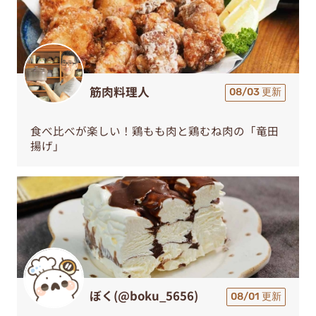
筋肉料理人
08/03 更新
食べ比べが楽しい！鶏もも肉と鶏むね肉の「竜田
揚げ」
ぼく(@boku_5656)
08/01 更新