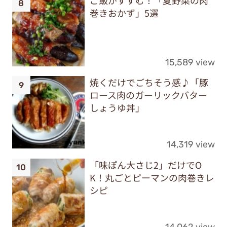
巻きおかず」5選
15,589 view
焼くだけでごちそう感♪「豚
ロース肉のガーリックバター
しょうゆ丼」
14,319 view
「味ぽん大さじ2」だけでO
K！丸ごとピーマンの肉巻きレ
シピ
14,062 view