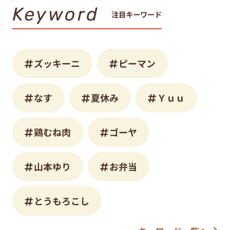
Keyword
注目キーワード
ズッキーニ
ピーマン
なす
夏休み
Ｙｕｕ
鶏むね肉
ゴーヤ
山本ゆり
お弁当
とうもろこし