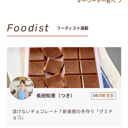
キーワード一覧へ
Foodist
フーディスト連載
長田知恵（つき）
08/08 更新
溶けないチョコレート？新食感の手作り「グミチ
ョコ」