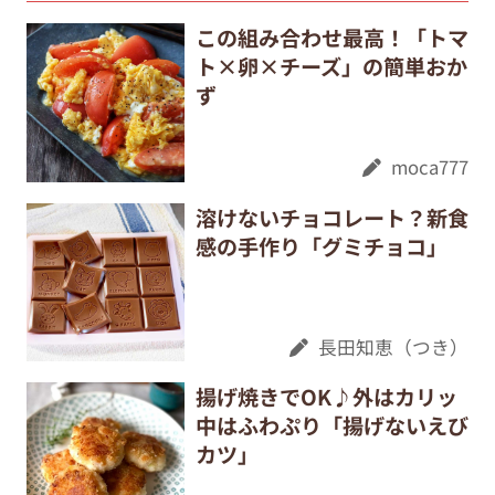
この組み合わせ最高！「トマ
ト×卵×チーズ」の簡単おか
ず
moca777
溶けないチョコレート？新食
感の手作り「グミチョコ」
長田知恵（つき）
揚げ焼きでOK♪外はカリッ
中はふわぷり「揚げないえび
カツ」