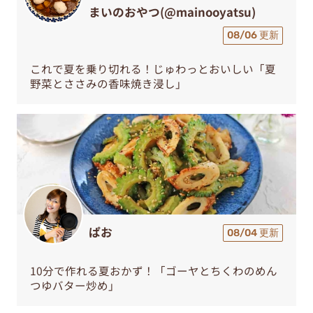
まいのおやつ(@mainooyatsu)
08/06 更新
これで夏を乗り切れる！じゅわっとおいしい「夏
野菜とささみの香味焼き浸し」
ぱお
08/04 更新
10分で作れる夏おかず！「ゴーヤとちくわのめん
つゆバター炒め」