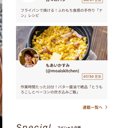
08/01 更新
フライパンで焼ける！ふわもち食感の手作り「ナ
ン」レシピ
もあいかすみ
(@moaiskitchen)
07/30 更新
作業時間たった10分！バター醤油で絶品「とうも
ろこしとベーコンの炊き込みご飯」
連載一覧へ
Special
スペシャル企画