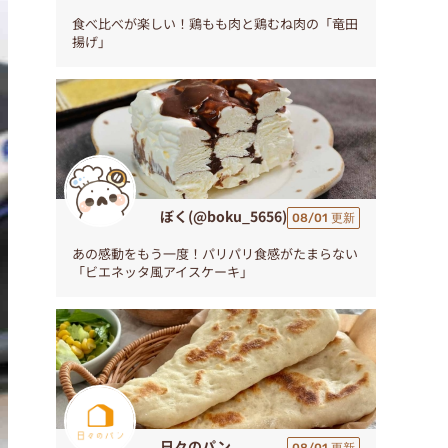
食べ比べが楽しい！鶏もも肉と鶏むね肉の「竜田
揚げ」
ぼく(@boku_5656)
08/01 更新
あの感動をもう一度！パリパリ食感がたまらない
「ビエネッタ風アイスケーキ」
日々のパン