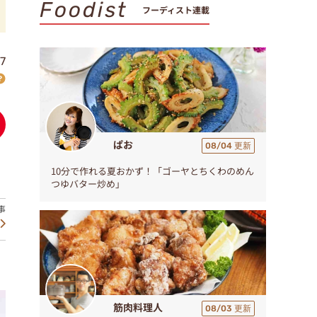
Foodist
フーディスト連載
7
ぱお
08/04 更新
10分で作れる夏おかず！「ゴーヤとちくわのめん
つゆバター炒め」
筋肉料理人
08/03 更新