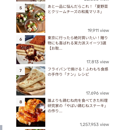
あと一品に悩んだらこれ！「夏野菜
とクリームチーズの和風マリネ」
19,911 view
東京に行ったら絶対買いたい！贈り
物にも喜ばれる実力派スイーツ3選
【お取...
17,813 view
フライパンで焼ける！ふわもち食感
の手作り「ナン」レシピ
17,696 view
誰よりも鶏むね肉を食べてきた料理
研究家の「やばい鶏むねステーキ」
の作り...
1,257,953 view