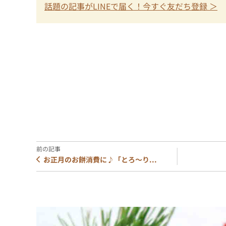
話題の記事がLINEで届く！今すぐ友だち登録 ＞
お正月のお餅消費に♪「とろ～り...