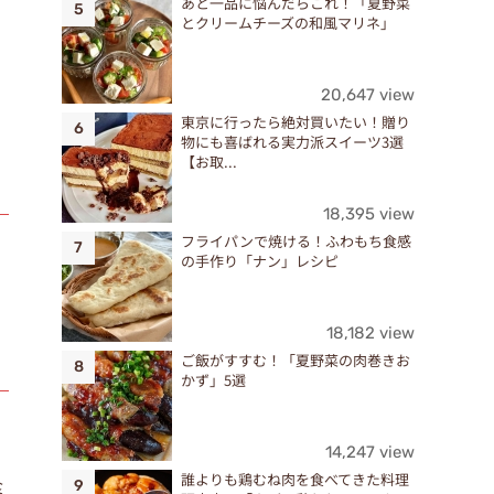
あと一品に悩んだらこれ！「夏野菜
とクリームチーズの和風マリネ」
20,647 view
東京に行ったら絶対買いたい！贈り
物にも喜ばれる実力派スイーツ3選
【お取...
18,395 view
フライパンで焼ける！ふわもち食感
の手作り「ナン」レシピ
18,182 view
ご飯がすすむ！「夏野菜の肉巻きお
かず」5選
14,247 view
誰よりも鶏むね肉を食べてきた料理
食