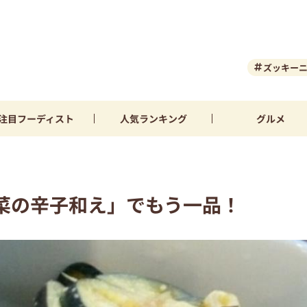
ズッキー
注目
フーディスト
人気
ランキング
グルメ
菜の辛子和え」でもう一品！