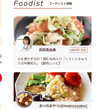
Foodist
フーディスト連載
武田真由美
08/07 更新
2
火を使わず10分！鶏むね肉入り「トマトときゅう
w
りの中華和え」【節約レシピ】
まいのおやつ(@mainooyatsu)