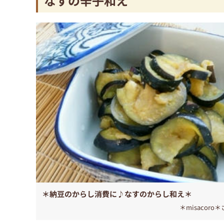
なすの辛子和え
＊納豆のからし消費に♪なすのからし和え＊
＊misacoro