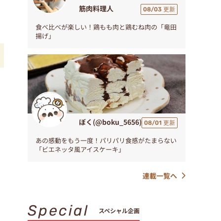
筋肉料理人
08/03 更新
食べ比べが楽しい！鶏もも肉と鶏むね肉の「竜田
揚げ」
ぼく(@boku_5656)
08/01 更新
あの感動をもう一度！パリパリ食感がたまらない
「ビエネッタ風アイスケーキ」
連載一覧へ
Special
スペシャル企画