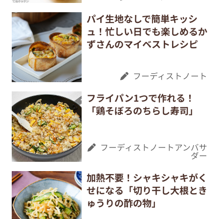
パイ生地なしで簡単キッシ
ュ！忙しい日でも楽しめるか
ずさんのマイベストレシピ
フーディストノート
フライパン1つで作れる！
「鶏そぼろのちらし寿司」
フーディストノートアンバサ
ダー
加熱不要！シャキシャキがく
せになる「切り干し大根とき
ゅうりの酢の物」