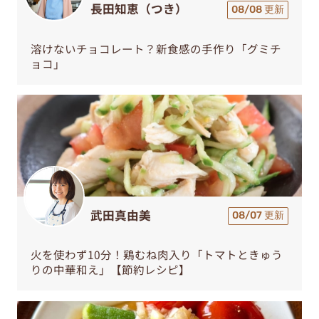
長田知恵（つき）
08/08 更新
溶けないチョコレート？新食感の手作り「グミチ
ョコ」
武田真由美
08/07 更新
火を使わず10分！鶏むね肉入り「トマトときゅう
りの中華和え」【節約レシピ】