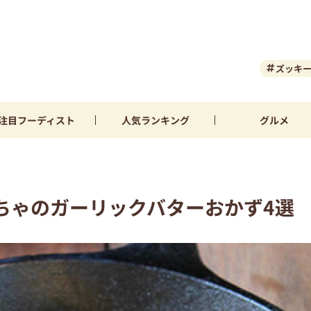
ズッキ
注目
フーディスト
人気
ランキング
グルメ
ちゃのガーリックバターおかず4選