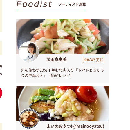
Foodist
フーディスト連載
武田真由美
08/07 更新
8
火を使わず10分！鶏むね肉入り「トマトときゅう
ew
りの中華和え」【節約レシピ】
まいのおやつ(@mainooyatsu)