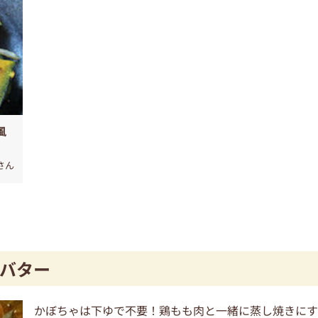
風
さん
バター
かぼちゃは下ゆで不要！鶏もも肉と一緒に蒸し焼きに