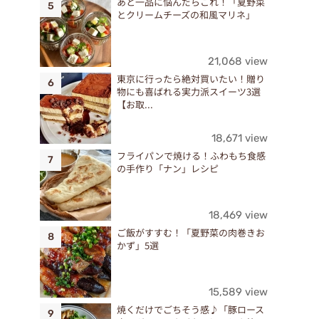
あと一品に悩んだらこれ！「夏野菜
とクリームチーズの和風マリネ」
21,068 view
東京に行ったら絶対買いたい！贈り
物にも喜ばれる実力派スイーツ3選
【お取...
18,671 view
フライパンで焼ける！ふわもち食感
の手作り「ナン」レシピ
18,469 view
ご飯がすすむ！「夏野菜の肉巻きお
かず」5選
15,589 view
焼くだけでごちそう感♪「豚ロース