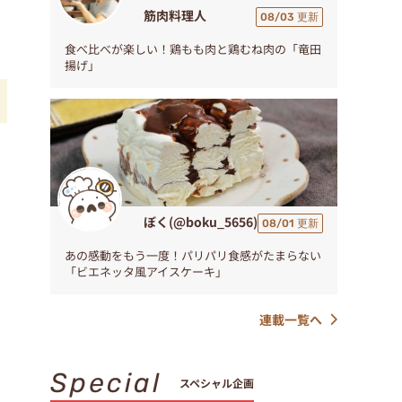
筋肉料理人
08/03 更新
食べ比べが楽しい！鶏もも肉と鶏むね肉の「竜田
揚げ」
ー
ぼく(@boku_5656)
08/01 更新
あの感動をもう一度！パリパリ食感がたまらない
「ビエネッタ風アイスケーキ」
連載一覧へ
Special
スペシャル企画