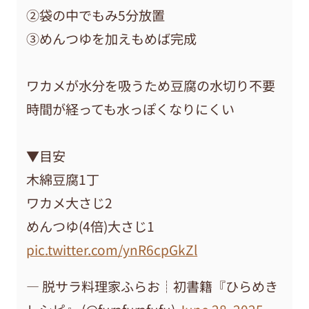
②袋の中でもみ5分放置
③めんつゆを加えもめば完成
ワカメが水分を吸うため豆腐の水切り不要
時間が経っても水っぽくなりにくい
▼目安
木綿豆腐1丁
ワカメ大さじ2
めんつゆ(4倍)大さじ1
pic.twitter.com/ynR6cpGkZl
— 脱サラ料理家ふらお┊初書籍『ひらめき