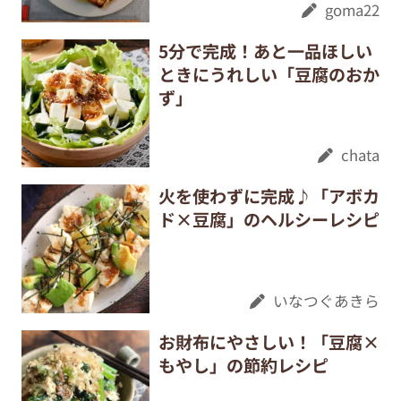
goma22
5分で完成！あと一品ほしい
ときにうれしい「豆腐のおか
ず」
chata
火を使わずに完成♪「アボカ
ド×豆腐」のヘルシーレシピ
いなつぐあきら
お財布にやさしい！「豆腐×
もやし」の節約レシピ