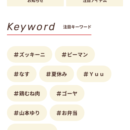
お知らせ
注目アイテム
Keyword
注目キーワード
ズッキーニ
ピーマン
なす
夏休み
Ｙｕｕ
鶏むね肉
ゴーヤ
山本ゆり
お弁当