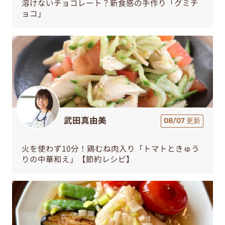
溶けないチョコレート？新食感の手作り「グミチ
ョコ」
武田真由美
08/07 更新
火を使わず10分！鶏むね肉入り「トマトときゅう
りの中華和え」【節約レシピ】