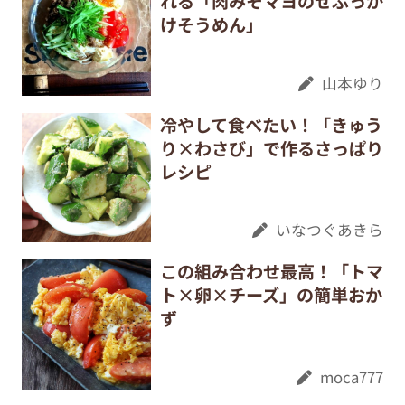
れる「肉みそマヨのせぶっか
けそうめん」
山本ゆり
冷やして食べたい！「きゅう
り×わさび」で作るさっぱり
レシピ
いなつぐあきら
この組み合わせ最高！「トマ
ト×卵×チーズ」の簡単おか
ず
moca777