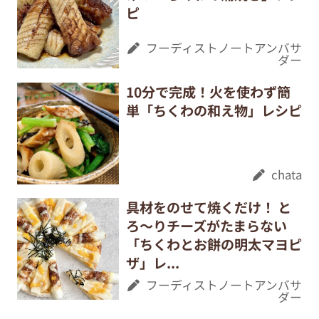
ピ
フーディストノートアンバサ
ダー
10分で完成！火を使わず簡
単「ちくわの和え物」レシピ
chata
具材をのせて焼くだけ！ と
ろ～りチーズがたまらない
「ちくわとお餅の明太マヨピ
ザ」レ...
フーディストノートアンバサ
ダー