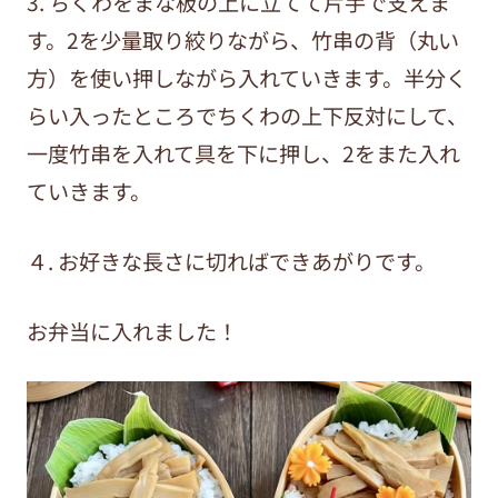
3. ちくわをまな板の上に立てて片手で支えま
す。2
を少量取り絞りながら、
竹串の背（丸い
方）を使い
押しながら入れていきます。
半分く
らい入ったところで
ちくわの上下反対にして、
一度竹串を入れて具を下に押し、2
をまた入れ
ていきます。
４. お好きな長さに切れば
できあがりです。
お弁当に入れました！