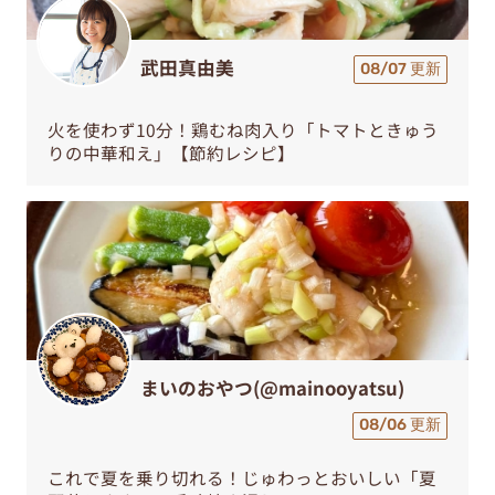
武田真由美
08/07 更新
火を使わず10分！鶏むね肉入り「トマトときゅう
りの中華和え」【節約レシピ】
まいのおやつ(@mainooyatsu)
08/06 更新
これで夏を乗り切れる！じゅわっとおいしい「夏