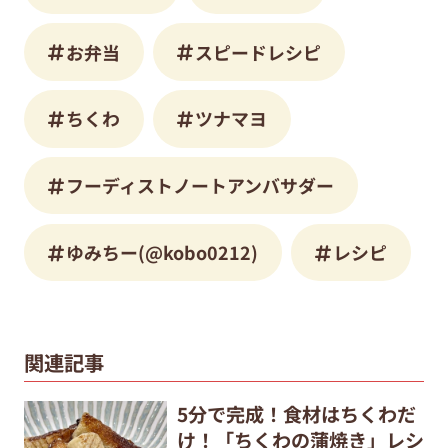
お弁当
スピードレシピ
ちくわ
ツナマヨ
フーディストノートアンバサダー
ゆみちー(@kobo0212)
レシピ
関連記事
5分で完成！食材はちくわだ
け！「ちくわの蒲焼き」レシ