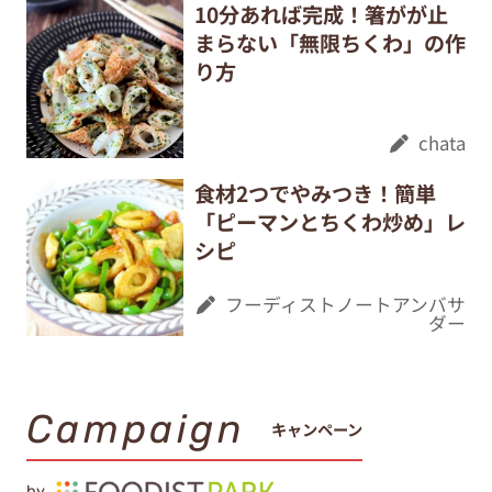
10分あれば完成！箸がが止
まらない「無限ちくわ」の作
り方
chata
食材2つでやみつき！簡単
「ピーマンとちくわ炒め」レ
シピ
フーディストノートアンバサ
ダー
Campaign
キャンペーン
by