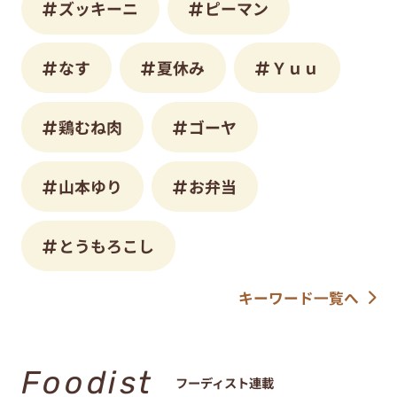
ズッキーニ
ピーマン
なす
夏休み
Ｙｕｕ
鶏むね肉
ゴーヤ
山本ゆり
お弁当
とうもろこし
キーワード一覧へ
Foodist
フーディスト連載