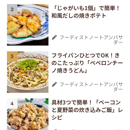
「じゃがいも1個」で簡単！
和風だしの焼きポテト
フーディストノートアンバサ
ダー
フライパンひとつでOK！き
のこたっぷり「ペペロンチー
ノ焼きうどん」
フーディストノートアンバサ
ダー
具材3つで簡単！「ベーコン
と夏野菜の炊き込みご飯」レ
シピ