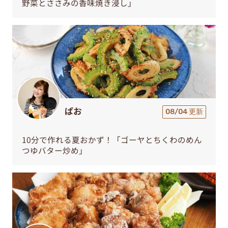
野菜とささみの香味焼き浸し」
ぱお
08/04 更新
10分で作れる夏おかず！「ゴーヤとちくわのめん
つゆバター炒め」