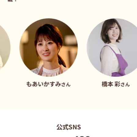
もあいかすみ
橋本 彩
さん
さん
公式SNS