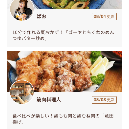
ぱお
08/04 更新
10分で作れる夏おかず！「ゴーヤとちくわのめん
つゆバター炒め」
筋肉料理人
08/03 更新
食べ比べが楽しい！鶏もも肉と鶏むね肉の「竜田
揚げ」