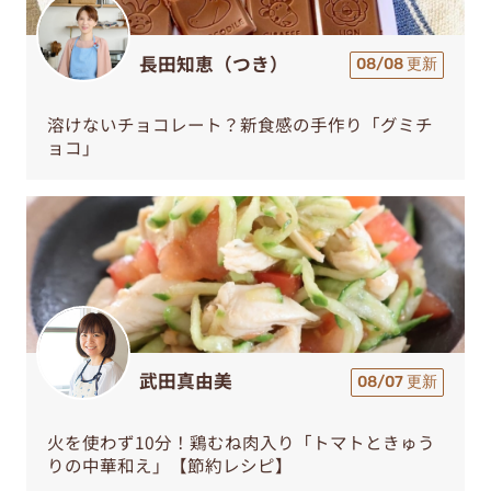
長田知恵（つき）
08/08 更新
溶けないチョコレート？新食感の手作り「グミチ
ョコ」
武田真由美
08/07 更新
火を使わず10分！鶏むね肉入り「トマトときゅう
りの中華和え」【節約レシピ】