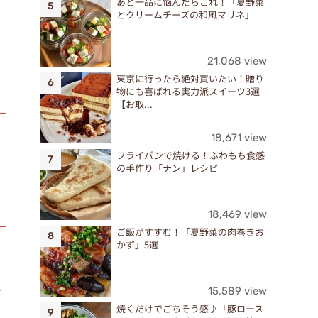
あと一品に悩んだらこれ！「夏野菜
とクリームチーズの和風マリネ」
21,068 view
東京に行ったら絶対買いたい！贈り
物にも喜ばれる実力派スイーツ3選
【お取...
18,671 view
フライパンで焼ける！ふわもち食感
の手作り「ナン」レシピ
18,469 view
ご飯がすすむ！「夏野菜の肉巻きお
かず」5選
外
15,589 view
焼くだけでごちそう感♪「豚ロース