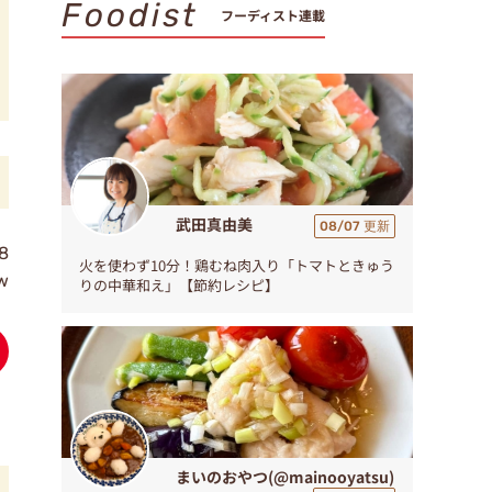
Foodist
フーディスト連載
武田真由美
08/07 更新
8
火を使わず10分！鶏むね肉入り「トマトときゅう
w
りの中華和え」【節約レシピ】
まいのおやつ(@mainooyatsu)