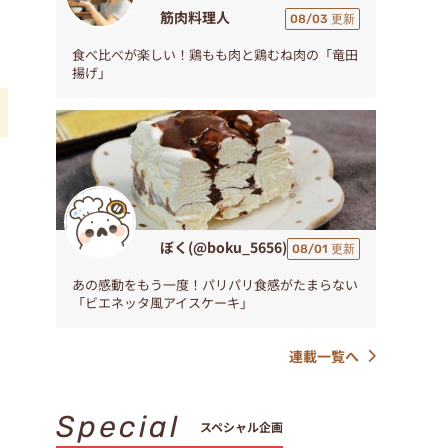
筋肉料理人
08/03 更新
食べ比べが楽しい！鶏もも肉と鶏むね肉の「竜田
揚げ」
！
ぼく(@boku_5656)
08/01 更新
あの感動をもう一度！パリパリ食感がたまらない
「ビエネッタ風アイスケーキ」
連載一覧へ
Special
スペシャル企画