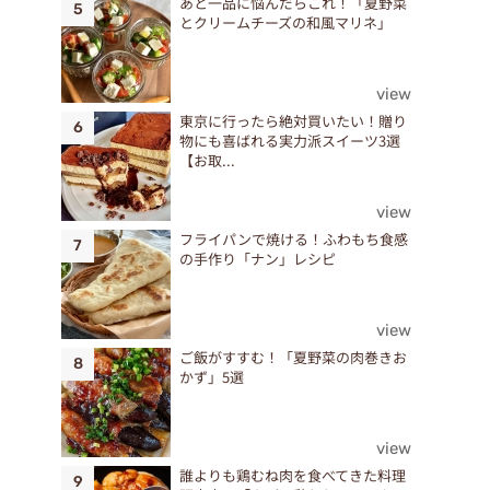
あと一品に悩んだらこれ！「夏野菜
ツ
とクリームチーズの和風マリネ」
view
東京に行ったら絶対買いたい！贈り
物にも喜ばれる実力派スイーツ3選
【お取...
view
フライパンで焼ける！ふわもち食感
の手作り「ナン」レシピ
view
ご飯がすすむ！「夏野菜の肉巻きお
かず」5選
view
誰よりも鶏むね肉を食べてきた料理