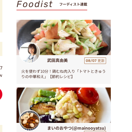
Foodist
フーディスト連載
武田真由美
08/07 更新
7
火を使わず10分！鶏むね肉入り「トマトときゅう
ew
りの中華和え」【節約レシピ】
まいのおやつ(@mainooyatsu)