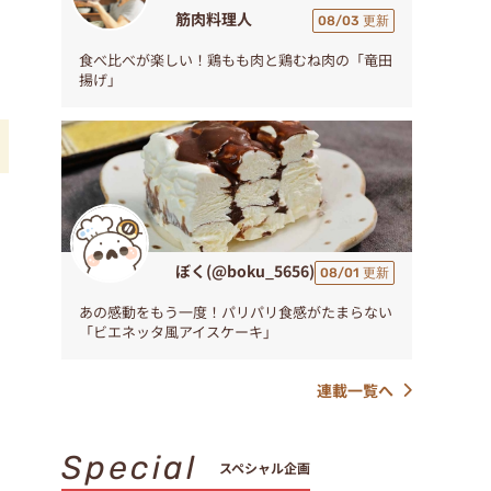
筋肉料理人
08/03 更新
食べ比べが楽しい！鶏もも肉と鶏むね肉の「竜田
揚げ」
ぼく(@boku_5656)
08/01 更新
あの感動をもう一度！パリパリ食感がたまらない
「ビエネッタ風アイスケーキ」
連載一覧へ
Special
スペシャル企画