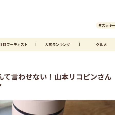
ズッキ
注目
フーディスト
人気
ランキング
グルメ
んて言わせない！山本リコピンさん
ア