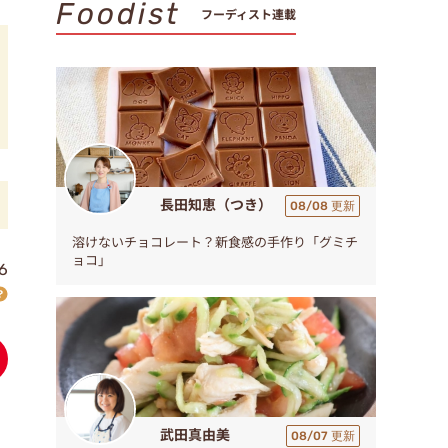
Foodist
フーディスト連載
長田知恵（つき）
08/08 更新
溶けないチョコレート？新食感の手作り「グミチ
ョコ」
6
武田真由美
08/07 更新