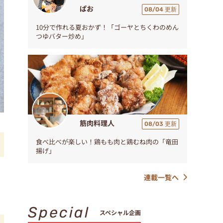
ぱお
08/04 更新
10分で作れる夏おかず！「ゴーヤとちくわのめん
つゆバター炒め」
筋肉料理人
08/03 更新
食べ比べが楽しい！鶏もも肉と鶏むね肉の「竜田
揚げ」
連載一覧へ
Special
スペシャル企画