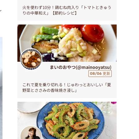
火を使わず10分！鶏むね肉入り「トマトときゅう
し
りの中華和え」【節約レシピ】
紹
まいのおやつ(@mainooyatsu)
08/06 更新
これで夏を乗り切れる！じゅわっとおいしい「夏
野菜とささみの香味焼き浸し」