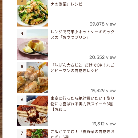
ナの副菜」レシピ
39,878 view
レンジで簡単♪ホットケーキミック
スの「おやつプリン」
20,352 view
「味ぽん大さじ2」だけでOK！丸ご
とピーマンの肉巻きレシピ
19,329 view
東京に行ったら絶対買いたい！贈り
物にも喜ばれる実力派スイーツ3選
【お取...
19,312 view
ご飯がすすむ！「夏野菜の肉巻きお
かず」5選