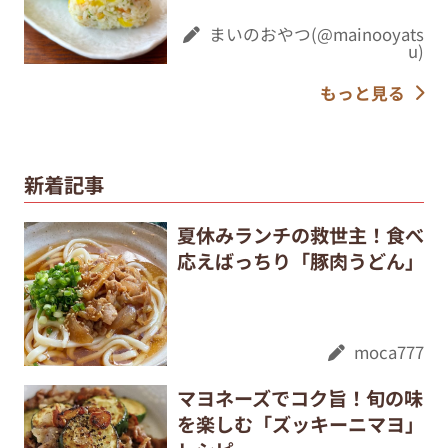
まいのおやつ(@mainooyats
u)
もっと見る
新着記事
夏休みランチの救世主！食べ
応えばっちり「豚肉うどん」
moca777
マヨネーズでコク旨！旬の味
を楽しむ「ズッキーニマヨ」