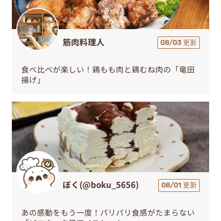
筋肉料理人
08/03 更新
食べ比べが楽しい！鶏もも肉と鶏むね肉の「竜田
揚げ」
ぼく(@boku_5656)
08/01 更新
あの感動をもう一度！パリパリ食感がたまらない