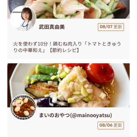
武田真由美
08/07 更新
火を使わず10分！鶏むね肉入り「トマトときゅう
りの中華和え」【節約レシピ】
まいのおやつ(@mainooyatsu)
08/06 更新