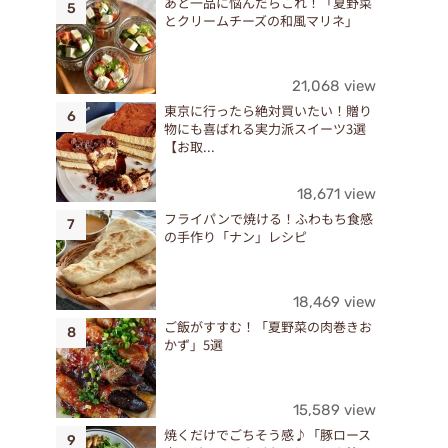
あと一品に悩んだらこれ！「夏野菜
ま
とクリームチーズの和風マリネ」
す
21,068 view
東京に行ったら絶対買いたい！贈り
物にも喜ばれる実力派スイーツ3選
【お取...
18,671 view
フライパンで焼ける！ふわもち食感
の手作り「ナン」レシピ
18,469 view
ご飯がすすむ！「夏野菜の肉巻きお
かず」5選
15,589 view
焼くだけでごちそう感♪「豚ロース