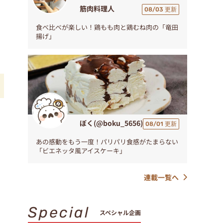
筋肉料理人
08/03 更新
食べ比べが楽しい！鶏もも肉と鶏むね肉の「竜田
揚げ」
ぼく(@boku_5656)
08/01 更新
あの感動をもう一度！パリパリ食感がたまらない
「ビエネッタ風アイスケーキ」
連載一覧へ
Special
スペシャル企画