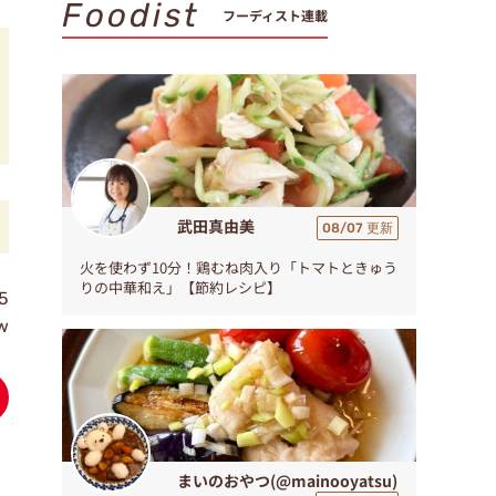
Foodist
フーディスト連載
武田真由美
08/07 更新
火を使わず10分！鶏むね肉入り「トマトときゅう
りの中華和え」【節約レシピ】
5
w
まいのおやつ(@mainooyatsu)