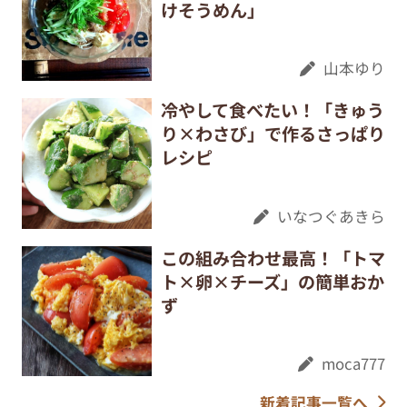
けそうめん」
山本ゆり
冷やして食べたい！「きゅう
り×わさび」で作るさっぱり
レシピ
いなつぐあきら
この組み合わせ最高！「トマ
ト×卵×チーズ」の簡単おか
ず
moca777
新着記事一覧へ