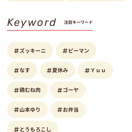
Keyword
注目キーワード
ズッキーニ
ピーマン
なす
夏休み
Ｙｕｕ
鶏むね肉
ゴーヤ
山本ゆり
お弁当
とうもろこし