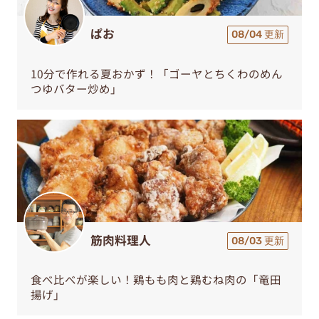
ぱお
08/04 更新
10分で作れる夏おかず！「ゴーヤとちくわのめん
つゆバター炒め」
筋肉料理人
08/03 更新
食べ比べが楽しい！鶏もも肉と鶏むね肉の「竜田
揚げ」