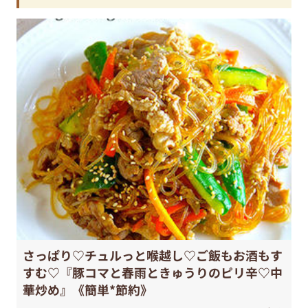
さっぱり♡チュルっと喉越し♡ご飯もお酒もす
すむ♡『豚コマと春雨ときゅうりのピリ辛♡中
華炒め』《簡単*節約》