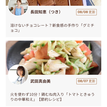
長田知恵（つき）
08/08 更新
溶けないチョコレート？新食感の手作り「グミチ
ョコ」
武田真由美
08/07 更新
火を使わず10分！鶏むね肉入り「トマトときゅう
りの中華和え」【節約レシピ】