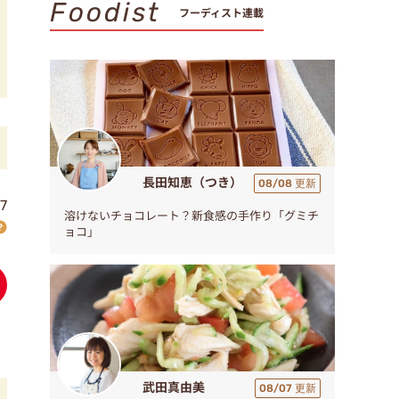
Foodist
フーディスト連載
長田知恵（つき）
08/08 更新
7
溶けないチョコレート？新食感の手作り「グミチ
ョコ」
武田真由美
08/07 更新