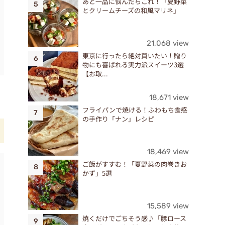
あと一品に悩んだらこれ！「夏野菜
とクリームチーズの和風マリネ」
21,068 view
東京に行ったら絶対買いたい！贈り
物にも喜ばれる実力派スイーツ3選
【お取...
18,671 view
フライパンで焼ける！ふわもち食感
の手作り「ナン」レシピ
18,469 view
ご飯がすすむ！「夏野菜の肉巻きお
かず」5選
15,589 view
焼くだけでごちそう感♪「豚ロース