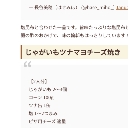
— 長谷美穂（はせみほ） (@hase_miho_)
Janua
塩昆布と合わせた一品です。旨味たっぷりな塩昆布
弱の酢のおかげで、味の輪郭もはっきりしています
じゃがいもツナマヨチーズ焼き
【2人分】
じゃがいも 2〜3個
コーン 100g
ツナ缶 1缶
塩 1〜2つまみ
ピザ用チーズ 適量