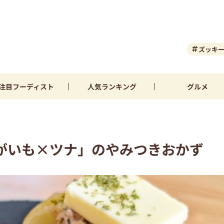
ズッキ
注目
フーディスト
人気
ランキング
グルメ
がいも×ツナ」のやみつきおかず