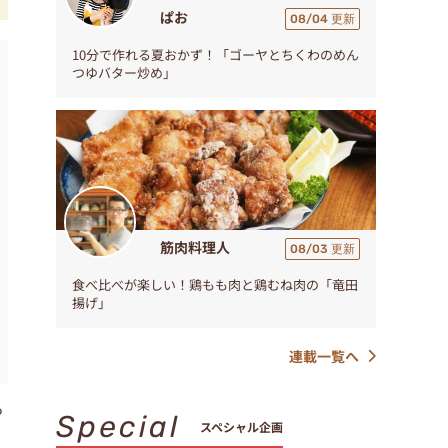
ぱお
08/04 更新
10分で作れる夏おかず！「ゴーヤとちくわのめん
つゆバター炒め」
筋肉料理人
08/03 更新
食べ比べが楽しい！鶏もも肉と鶏むね肉の「竜田
揚げ」
連載一覧へ
る
Special
スペシャル企画