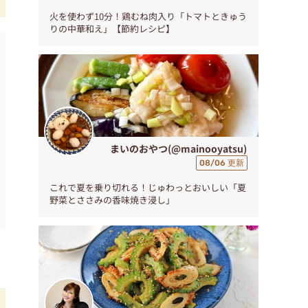
火を使わず10分！鶏むね肉入り「トマトときゅう
りの中華和え」【節約レシピ】
まいのおやつ(@mainooyatsu)
08/06 更新
これで夏を乗り切れる！じゅわっとおいしい「夏
野菜とささみの香味焼き浸し」
！