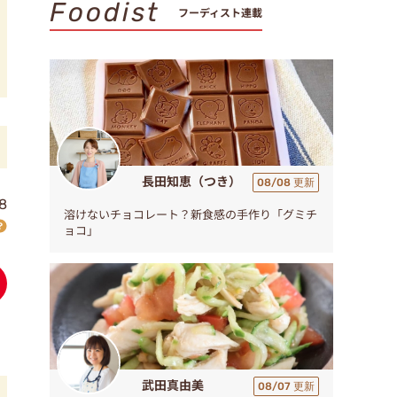
Foodist
フーディスト連載
長田知恵（つき）
08/08 更新
8
溶けないチョコレート？新食感の手作り「グミチ
ョコ」
武田真由美
08/07 更新