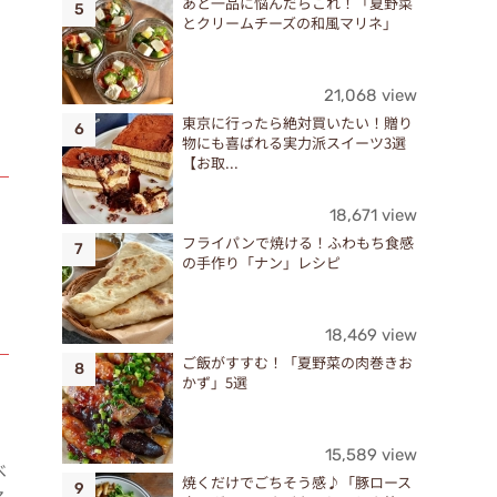
あと一品に悩んだらこれ！「夏野菜
とクリームチーズの和風マリネ」
21,068 view
東京に行ったら絶対買いたい！贈り
物にも喜ばれる実力派スイーツ3選
【お取...
18,671 view
フライパンで焼ける！ふわもち食感
の手作り「ナン」レシピ
18,469 view
ご飯がすすむ！「夏野菜の肉巻きお
かず」5選
15,589 view
べ
焼くだけでごちそう感♪「豚ロース
ア