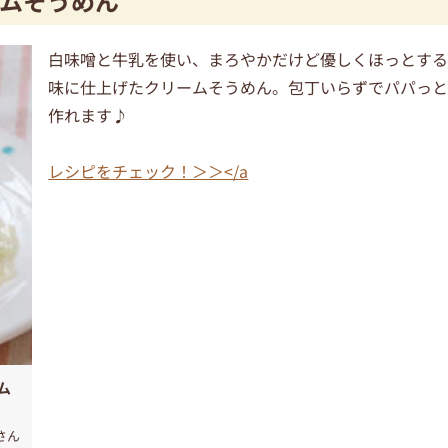
ムそうめん
白味噌と牛乳を使い、まろやかだけど優しくほっとす
味に仕上げたクリームそうめん。包丁いらずでパパっ
作れます♪
レシピをチェック！＞＞</a
ム
uさん