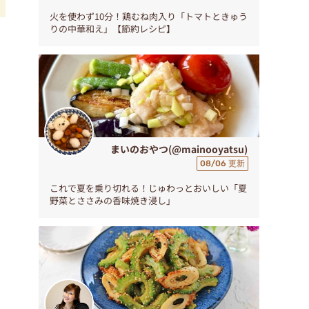
火を使わず10分！鶏むね肉入り「トマトときゅう
りの中華和え」【節約レシピ】
る
と
まいのおやつ(@mainooyatsu)
08/06 更新
これで夏を乗り切れる！じゅわっとおいしい「夏
野菜とささみの香味焼き浸し」