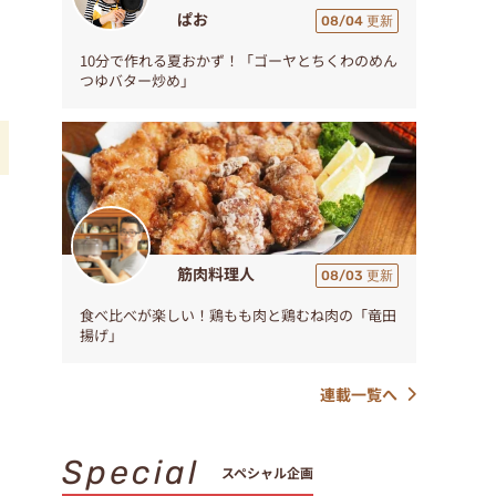
ぱお
08/04 更新
10分で作れる夏おかず！「ゴーヤとちくわのめん
つゆバター炒め」
筋肉料理人
08/03 更新
食べ比べが楽しい！鶏もも肉と鶏むね肉の「竜田
揚げ」
連載一覧へ
Special
スペシャル企画