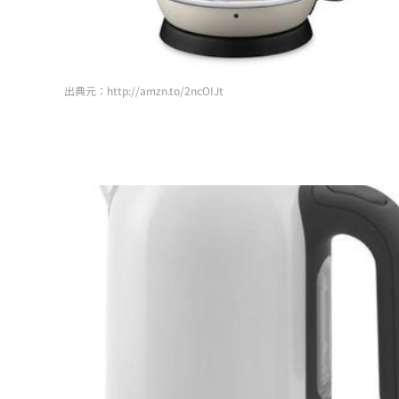
出典元：http://amzn.to/2ncOIJt