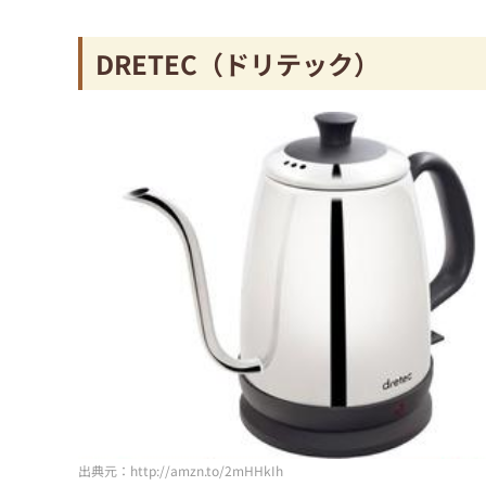
DRETEC（ドリテック）
出典元：http://amzn.to/2mHHkIh