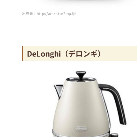
出典元：http://amzn.to/2mpJjir
DeLonghi（デロンギ）