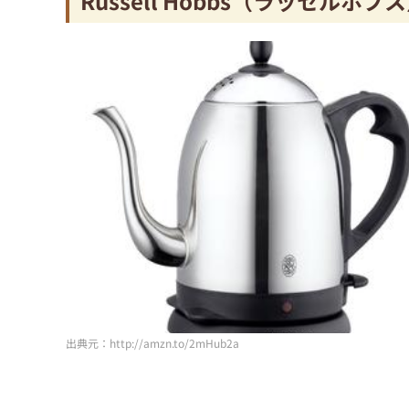
Russell Hobbs（ラッセルホブ
出典元：http://amzn.to/2mHub2a