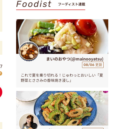
Foodist
フーディスト連載
まいのおやつ(@mainooyatsu)
08/06 更新
7
これで夏を乗り切れる！じゅわっとおいしい「夏
野菜とささみの香味焼き浸し」