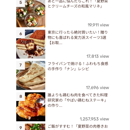
あと一品に悩んだらこれ！「夏野菜
とクリームチーズの和風マリネ」
19,911 view
東京に行ったら絶対買いたい！贈り
物にも喜ばれる実力派スイーツ3選
【お取...
17,813 view
フライパンで焼ける！ふわもち食感
の手作り「ナン」レシピ
17,696 view
誰よりも鶏むね肉を食べてきた料理
デ
研究家の「やばい鶏むねステーキ」
の作り...
1,257,953 view
て
ご飯がすすむ！「夏野菜の肉巻きお