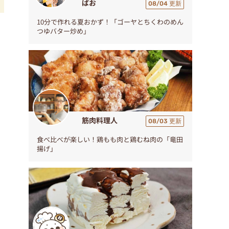
ぱお
08/04 更新
10分で作れる夏おかず！「ゴーヤとちくわのめん
電
つゆバター炒め」
握
筋肉料理人
08/03 更新
食べ比べが楽しい！鶏もも肉と鶏むね肉の「竜田
揚げ」