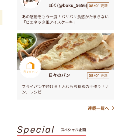
ぼく(@boku_5656)
08/01 更新
あの感動をもう一度！パリパリ食感がたまらない
「ビエネッタ風アイスケーキ」
。
手
日々のパン
08/01 更新
フライパンで焼ける！ふわもち食感の手作り「ナ
ン」レシピ
連載一覧へ
Special
スペシャル企画