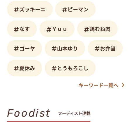
ズッキーニ
ピーマン
なす
Ｙｕｕ
鶏むね肉
ゴーヤ
山本ゆり
お弁当
夏休み
とうもろこし
キーワード一覧へ
Foodist
フーディスト連載