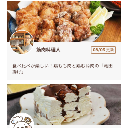
筋肉料理人
08/03 更新
食べ比べが楽しい！鶏もも肉と鶏むね肉の「竜田
揚げ」