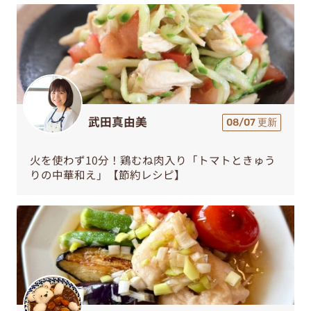
武田真由美
08/07 更新
火を使わず10分！鶏むね肉入り「トマトときゅう
りの中華和え」【節約レシピ】