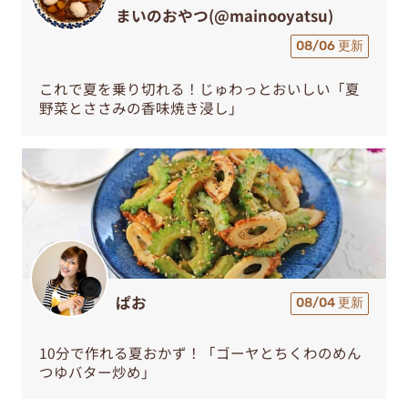
まいのおやつ(@mainooyatsu)
08/06 更新
これで夏を乗り切れる！じゅわっとおいしい「夏
野菜とささみの香味焼き浸し」
ぱお
08/04 更新
10分で作れる夏おかず！「ゴーヤとちくわのめん
つゆバター炒め」