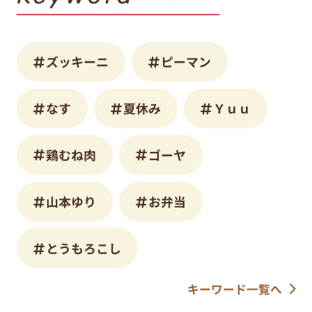
ズッキーニ
ピーマン
なす
夏休み
Ｙｕｕ
鶏むね肉
ゴーヤ
山本ゆり
お弁当
とうもろこし
キーワード一覧へ