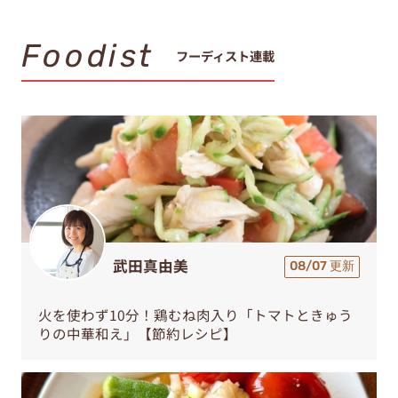
Foodist
フーディスト連載
武田真由美
08/07 更新
火を使わず10分！鶏むね肉入り「トマトときゅう
りの中華和え」【節約レシピ】