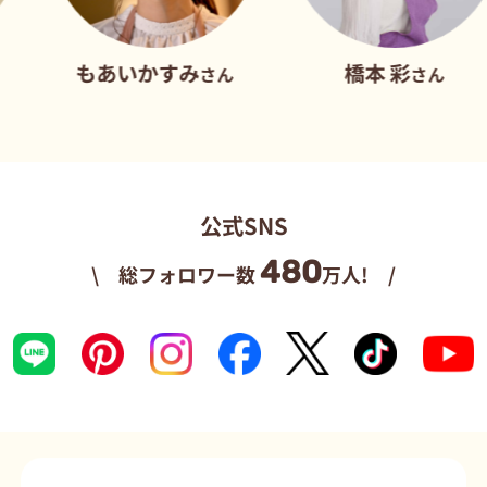
もあいかすみ
橋本 彩
さん
さん
公式SNS
480
\ 総フォロワー数
万人! /