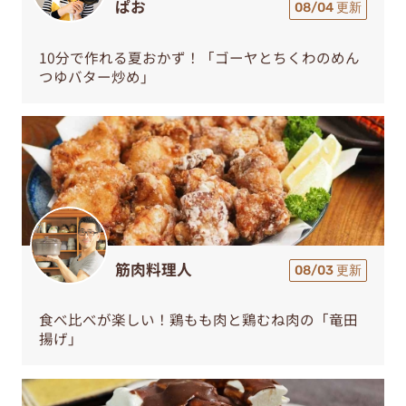
ぱお
08/04 更新
10分で作れる夏おかず！「ゴーヤとちくわのめん
つゆバター炒め」
筋肉料理人
08/03 更新
食べ比べが楽しい！鶏もも肉と鶏むね肉の「竜田
揚げ」