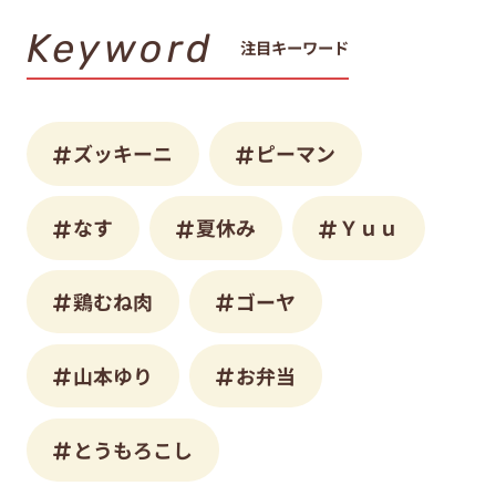
Keyword
注目キーワード
ズッキーニ
ピーマン
なす
夏休み
Ｙｕｕ
鶏むね肉
ゴーヤ
山本ゆり
お弁当
とうもろこし