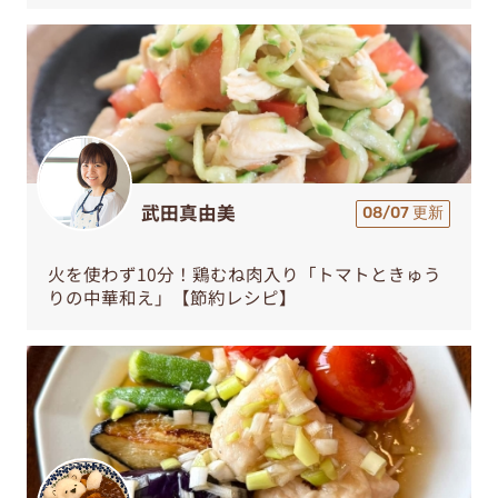
武田真由美
08/07 更新
火を使わず10分！鶏むね肉入り「トマトときゅう
りの中華和え」【節約レシピ】