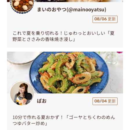
まいのおやつ(@mainooyatsu)
08/06 更新
これで夏を乗り切れる！じゅわっとおいしい「夏
野菜とささみの香味焼き浸し」
ぱお
08/04 更新
10分で作れる夏おかず！「ゴーヤとちくわのめん
つゆバター炒め」