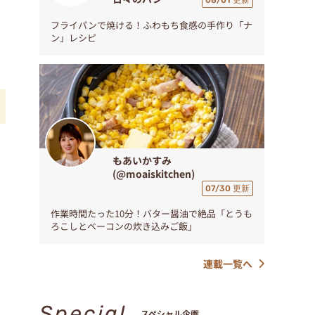
08/01 更新
フライパンで焼ける！ふわもち食感の手作り「ナ
ン」レシピ
もあいかすみ
(@moaiskitchen)
07/30 更新
作業時間たった10分！バター醤油で絶品「とうも
ろこしとベーコンの炊き込みご飯」
連載一覧へ
Special
スペシャル企画