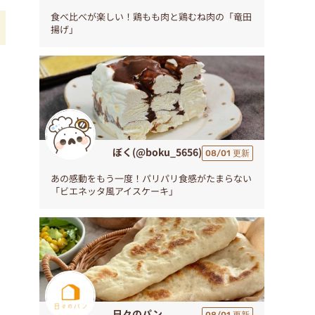
食べ比べが楽しい！鶏もも肉と鶏むね肉の「竜田
揚げ」
イ
ぼく(@boku_5656)
08/01 更新
あの感動をもう一度！パリパリ食感がたまらない
「ビエネッタ風アイスケーキ」
日々のパン