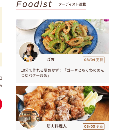
Foodist
フーディスト連載
ぱお
08/04 更新
10分で作れる夏おかず！「ゴーヤとちくわのめん
つゆバター炒め」
0
w
筋肉料理人
08/03 更新