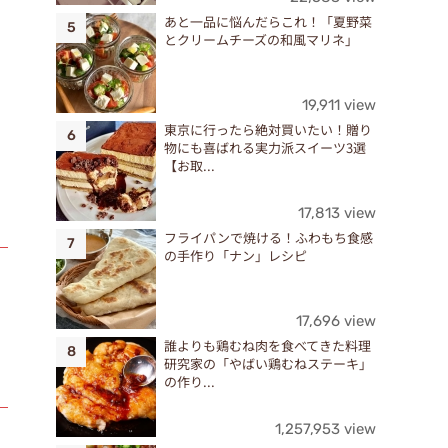
あと一品に悩んだらこれ！「夏野菜
とクリームチーズの和風マリネ」
19,911 view
東京に行ったら絶対買いたい！贈り
物にも喜ばれる実力派スイーツ3選
【お取...
17,813 view
フライパンで焼ける！ふわもち食感
の手作り「ナン」レシピ
17,696 view
誰よりも鶏むね肉を食べてきた料理
研究家の「やばい鶏むねステーキ」
の作り...
1,257,953 view