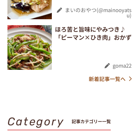
まいのおやつ(@mainooyats
u)
ほろ苦と旨味にやみつき♪
「ピーマン×ひき肉」おかず
goma22
新着記事一覧へ
Category
記事カテゴリー一覧