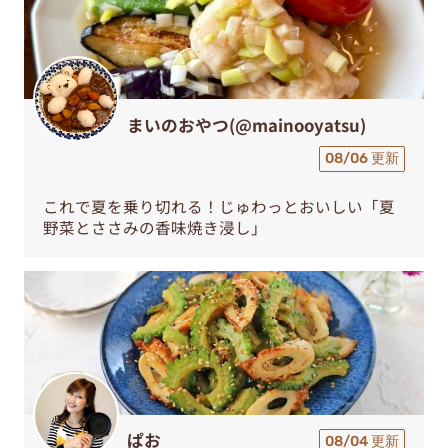
まいのおやつ(@mainooyatsu)
08/06 更新
これで夏を乗り切れる！じゅわっとおいしい「夏
野菜とささみの香味焼き浸し」
ぱお
08/04 更新