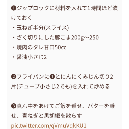
❶ジップロックに材料を入れて1時間ほど漬
けておく
・玉ねぎ半分(スライス)
・ざく切りにした豚こま200g〜250
・焼肉のタレ甘口50cc
・醤油小さじ2
❷フライパンに❶とにんにくみじん切り2
片(チューブ小さじ2でも)を入れて炒める
❸真ん中をあけてご飯を乗せ、バターを乗
せ、青ねぎと黒胡椒を散らす
pic.twitter.com/qVmuVqkKU1