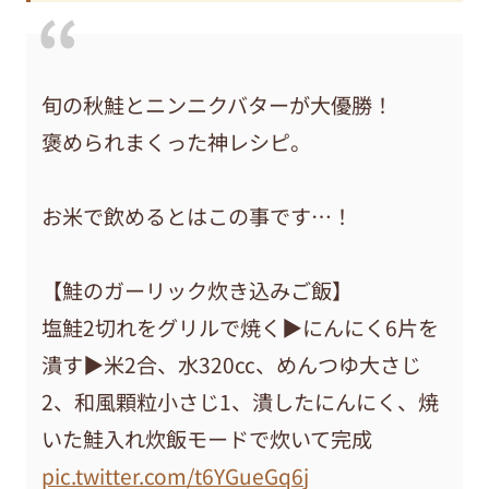
旬の秋鮭とニンニクバターが大優勝！
褒められまくった神レシピ。
お米で飲めるとはこの事です…！
【鮭のガーリック炊き込みご飯】
塩鮭2切れをグリルで焼く▶︎にんにく6片を
潰す▶︎米2合、水320cc、めんつゆ大さじ
2、和風顆粒小さじ1、潰したにんにく、焼
いた鮭入れ炊飯モードで炊いて完成
pic.twitter.com/t6YGueGq6j