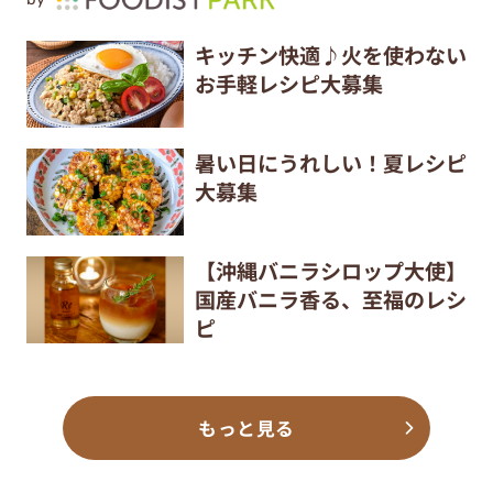
キッチン快適♪火を使わない
お手軽レシピ大募集
暑い日にうれしい！夏レシピ
大募集
【沖縄バニラシロップ大使】
国産バニラ香る、至福のレシ
ピ
もっと見る