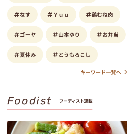
なす
Ｙｕｕ
鶏むね肉
ゴーヤ
山本ゆり
お弁当
夏休み
とうもろこし
キーワード一覧へ
Foodist
フーディスト連載