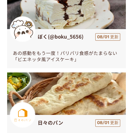
ぼく(@boku_5656)
08/01 更新
あの感動をもう一度！パリパリ食感がたまらない
「ビエネッタ風アイスケーキ」
日々のパン
08/01 更新