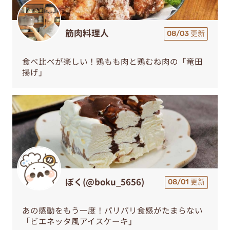
筋肉料理人
08/03 更新
食べ比べが楽しい！鶏もも肉と鶏むね肉の「竜田
揚げ」
ぼく(@boku_5656)
08/01 更新
あの感動をもう一度！パリパリ食感がたまらない
「ビエネッタ風アイスケーキ」