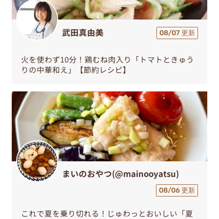
武田真由美
08/07 更新
火を使わず10分！鶏むね肉入り「トマトときゅう
りの中華和え」【節約レシピ】
まいのおやつ(@mainooyatsu)
08/06 更新
これで夏を乗り切れる！じゅわっとおいしい「夏