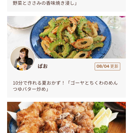
野菜とささみの香味焼き浸し」
ぱお
08/04 更新
10分で作れる夏おかず！「ゴーヤとちくわのめん
つゆバター炒め」