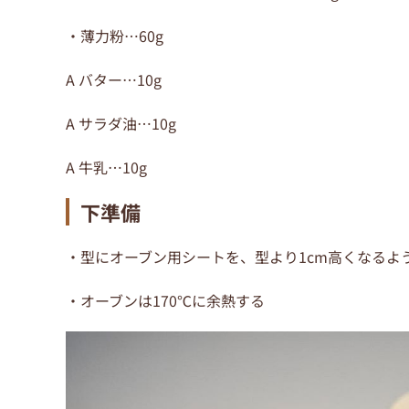
・薄力粉…60g
A バター…10g
A サラダ油…10g
A 牛乳…10g
下準備
・型にオーブン用シートを、型より1cm高くなるよ
・オーブンは170℃に余熱する