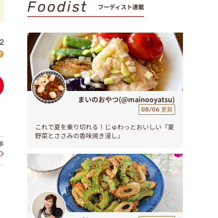
Foodist
フーディスト連載
2
まいのおやつ(@mainooyatsu)
08/06 更新
これで夏を乗り切れる！じゅわっとおいしい「夏
野菜とささみの香味焼き浸し」