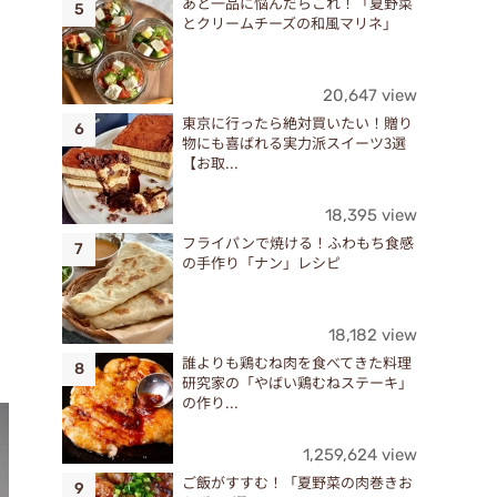
あと一品に悩んだらこれ！「夏野菜
とクリームチーズの和風マリネ」
20,647 view
東京に行ったら絶対買いたい！贈り
物にも喜ばれる実力派スイーツ3選
【お取...
18,395 view
フライパンで焼ける！ふわもち食感
の手作り「ナン」レシピ
18,182 view
誰よりも鶏むね肉を食べてきた料理
研究家の「やばい鶏むねステーキ」
の作り...
1,259,624 view
ご飯がすすむ！「夏野菜の肉巻きお