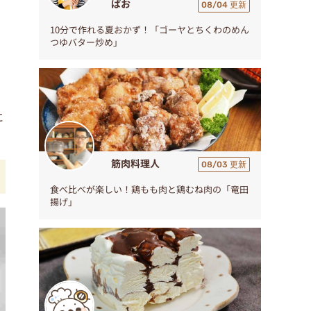
ぱお
08/04 更新
10分で作れる夏おかず！「ゴーヤとちくわのめん
つゆバター炒め」
に
筋肉料理人
08/03 更新
食べ比べが楽しい！鶏もも肉と鶏むね肉の「竜田
揚げ」