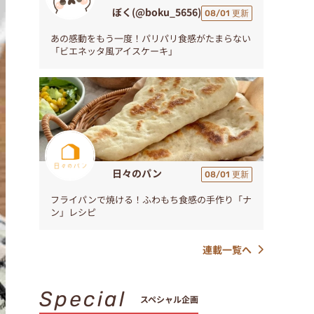
ぼく(@boku_5656)
08/01 更新
あの感動をもう一度！パリパリ食感がたまらない
「ビエネッタ風アイスケーキ」
日々のパン
08/01 更新
フライパンで焼ける！ふわもち食感の手作り「ナ
ン」レシピ
連載一覧へ
Special
スペシャル企画