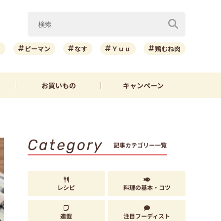
ニ
ピーマン
なす
Ｙｕｕ
鶏むね肉
お買いもの
キャンペーン
Category
記事カテゴリー一覧
レシピ
料理の基本・コツ
連載
注目フーディスト