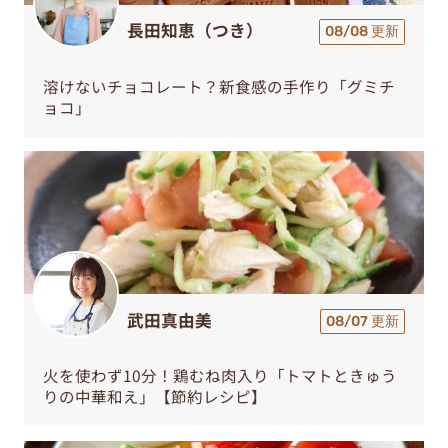
長田知恵（つき）
08/08 更新
溶けないチョコレート？新食感の手作り「グミチ
ョコ」
武田真由美
08/07 更新
火を使わず10分！鶏むね肉入り「トマトときゅう
りの中華和え」【節約レシピ】