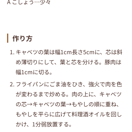
A こしょう…少々
作り方
キャベツの葉は幅
1cm
長さ
5cm
に、芯は斜
め薄切りにして、葉と芯を分ける。豚肉は
幅
1cm
に切る。
フライパンにごま油をひき、強火で肉を色
が変わるまで炒める。肉の上に、キャベツ
の芯→キャベツの葉→もやしの順に重ね、
もやしを平らに広げて料理酒オイルを回し
かけ、
1
分弱放置する。