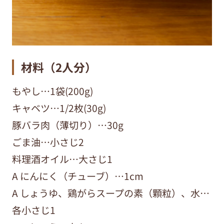
材料（
2
人分）
もやし…1袋(200g)
キャベツ…1/2枚(30g)
豚バラ肉（薄切り）…30g
ごま油…小さじ2
料理酒オイル…大さじ1
A にんにく（チューブ）…1cm
A しょうゆ、鶏がらスープの素（顆粒）、水…
各小さじ1