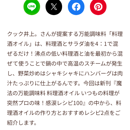
クック井上。さんが提案する万能調味料「料理
酒オイル」は、料理酒とサラダ油を
4
：
1
で混
ぜるだけ！沸点の低い料理酒と油を最初から混
ぜて使うことで鍋の中で高温のスチームが発生
し、野菜炒めはシャキシャキにハンバーグは肉
汁たっぷりに仕上がるんです。今回は新刊『魔
法の万能調味料 料理酒オイル いつもの料理が
突然プロの味！感涙レシピ
100
』の中から、料
理酒オイルの作り方とおすすめレシピ
2
点をご
紹介します。