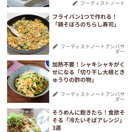
フーディストノート
フライパン1つで作れる！
「鶏そぼろのちらし寿司」
フーディストノートアンバサ
ダー
加熱不要！シャキシャキがく
せになる「切り干し大根とき
ゅうりの酢の物」
フーディストノートアンバサ
ダー
そうめんに飽きたら！食欲そ
そる「冷たいそばアレンジ」
3選