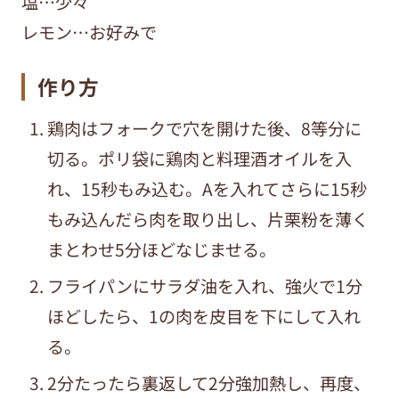
塩…少々
レモン…お好みで
作り方
鶏肉はフォークで穴を開けた後、
8
等分に
切る。ポリ袋に鶏肉と料理酒オイルを入
れ、
15
秒もみ込む。
A
を入れてさらに
15
秒
もみ込んだら肉を取り出し、片栗粉を薄く
まとわせ
5
分ほどなじませる。
フライパンにサラダ油を入れ、強火で
1
分
ほどしたら、
1
の肉を皮目を下にして入れ
る。
2分たったら裏返して
2
分強加熱し、再度、