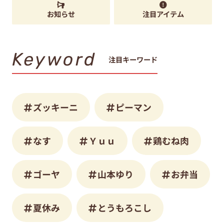
お知らせ
注目アイテム
Keyword
注目キーワード
ズッキーニ
ピーマン
なす
Ｙｕｕ
鶏むね肉
ゴーヤ
山本ゆり
お弁当
夏休み
とうもろこし