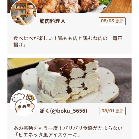
筋肉料理人
08/03 更新
食べ比べが楽しい！鶏もも肉と鶏むね肉の「竜田
揚げ」
ぼく(@boku_5656)
08/01 更新
あの感動をもう一度！パリパリ食感がたまらない
「ビエネッタ風アイスケーキ」