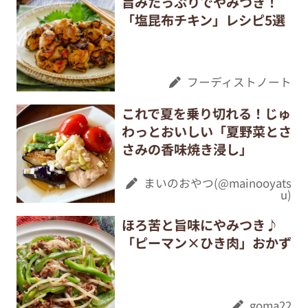
旨みたっぷりでやみつき！
「塩昆布チキン」レシピ5選
フーディストノート
これで夏を乗り切れる！じゅ
わっとおいしい「夏野菜とさ
さみの香味焼き浸し」
まいのおやつ(@mainooyats
u)
ほろ苦と旨味にやみつき♪
「ピーマン×ひき肉」おかず
goma22