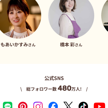
すみ
橋本 彩
だれウ
さん
さん
公式SNS
480
\ 総フォロワー数
万人! /