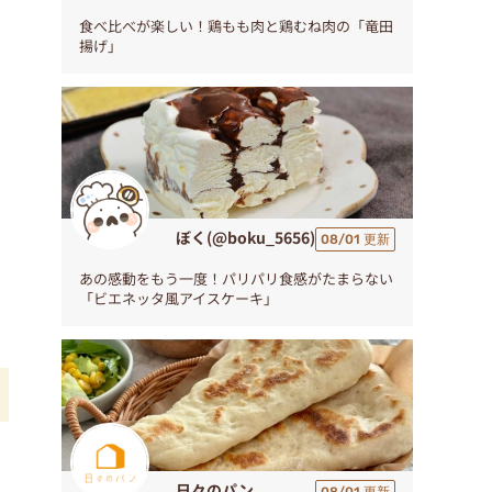
食べ比べが楽しい！鶏もも肉と鶏むね肉の「竜田
揚げ」
ぼく(@boku_5656)
08/01 更新
あの感動をもう一度！パリパリ食感がたまらない
「ビエネッタ風アイスケーキ」
日々のパン