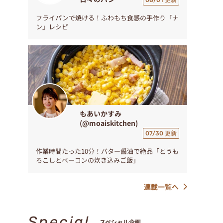
08/01 更新
フライパンで焼ける！ふわもち食感の手作り「ナ
ン」レシピ
もあいかすみ
(@moaiskitchen)
07/30 更新
作業時間たった10分！バター醤油で絶品「とうも
ろこしとベーコンの炊き込みご飯」
連載一覧へ
Special
スペシャル企画