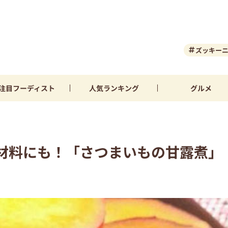
ズッキー
注目
フーディスト
人気
ランキング
グルメ
材料にも！「さつまいもの甘露煮」