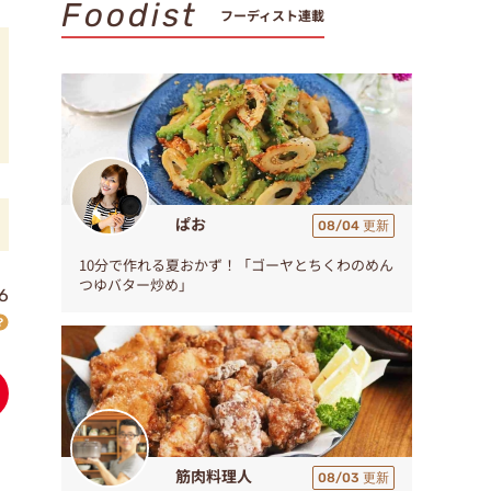
Foodist
フーディスト連載
ぱお
08/04 更新
10分で作れる夏おかず！「ゴーヤとちくわのめん
つゆバター炒め」
6
筋肉料理人
08/03 更新