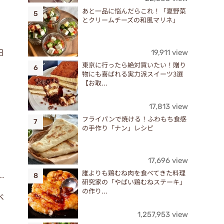
、
あと一品に悩んだらこれ！「夏野菜
とクリームチーズの和風マリネ」
日
19,911 view
東京に行ったら絶対買いたい！贈り
物にも喜ばれる実力派スイーツ3選
【お取...
17,813 view
フライパンで焼ける！ふわもち食感
の手作り「ナン」レシピ
17,696 view
誰よりも鶏むね肉を食べてきた料理
研究家の「やばい鶏むねステーキ」
の作り...
べ
、
1,257,953 view