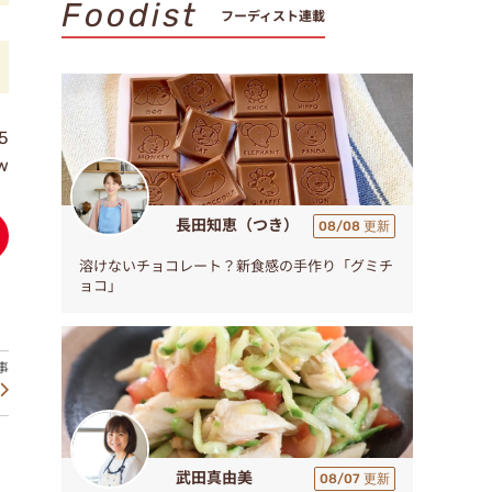
Foodist
フーディスト連載
5
ew
長田知恵（つき）
08/08 更新
溶けないチョコレート？新食感の手作り「グミチ
ョコ」
武田真由美
08/07 更新