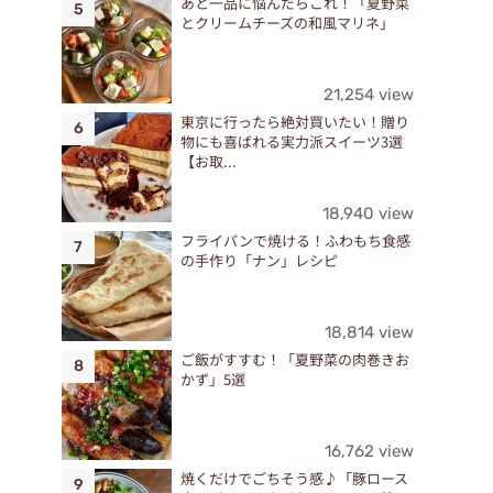
あと一品に悩んだらこれ！「夏野菜
とクリームチーズの和風マリネ」
21,254 view
東京に行ったら絶対買いたい！贈り
物にも喜ばれる実力派スイーツ3選
【お取...
18,940 view
フライパンで焼ける！ふわもち食感
の手作り「ナン」レシピ
18,814 view
ご飯がすすむ！「夏野菜の肉巻きお
かず」5選
16,762 view
焼くだけでごちそう感♪「豚ロース