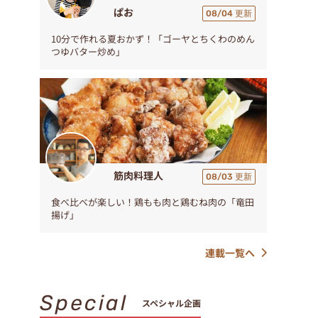
ぱお
08/04 更新
10分で作れる夏おかず！「ゴーヤとちくわのめん
つゆバター炒め」
筋肉料理人
08/03 更新
食べ比べが楽しい！鶏もも肉と鶏むね肉の「竜田
揚げ」
連載一覧へ
Special
スペシャル企画
、