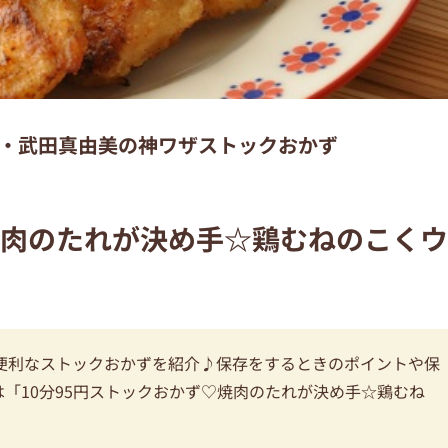
・武田真由美の神ワザストックおかず
焼肉のたれが決め手☆鶏むねのこくウ
便利なストックおかずを紹介♪保存をするときのポイントや保
「10分95円ストックおかず♡焼肉のたれが決め手☆鶏むね