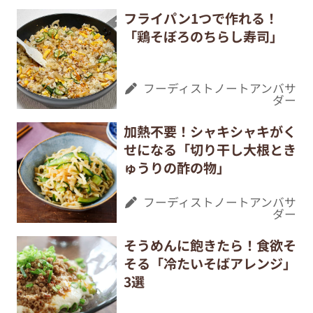
フライパン1つで作れる！
「鶏そぼろのちらし寿司」
フーディストノートアンバサ
ダー
加熱不要！シャキシャキがく
せになる「切り干し大根とき
ゅうりの酢の物」
フーディストノートアンバサ
ダー
そうめんに飽きたら！食欲そ
そる「冷たいそばアレンジ」
3選