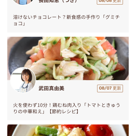
長田知恵（つき）
08/08 更新
溶けないチョコレート？新食感の手作り「グミチ
ョコ」
武田真由美
08/07 更新
火を使わず10分！鶏むね肉入り「トマトときゅう
りの中華和え」【節約レシピ】