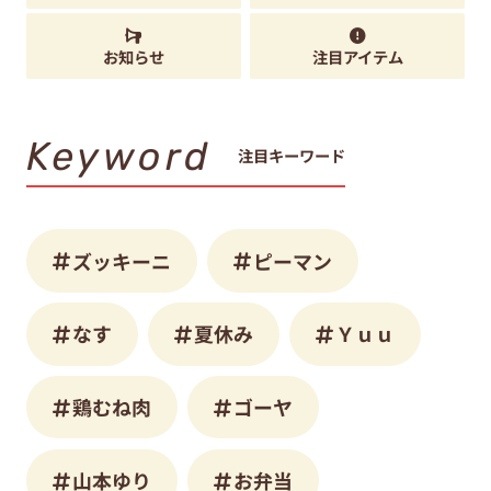
お知らせ
注目アイテム
Keyword
注目キーワード
ズッキーニ
ピーマン
なす
夏休み
Ｙｕｕ
鶏むね肉
ゴーヤ
山本ゆり
お弁当