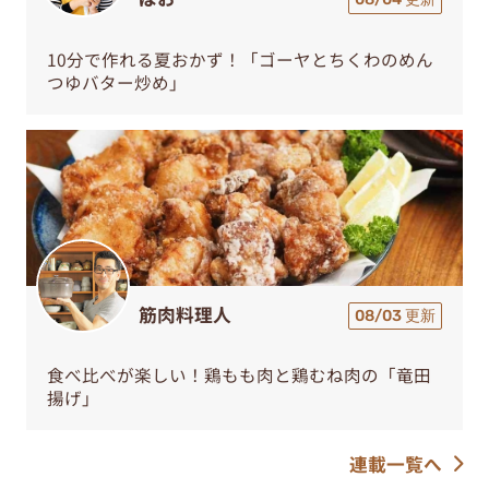
10分で作れる夏おかず！「ゴーヤとちくわのめん
つゆバター炒め」
筋肉料理人
08/03 更新
食べ比べが楽しい！鶏もも肉と鶏むね肉の「竜田
揚げ」
連載一覧へ