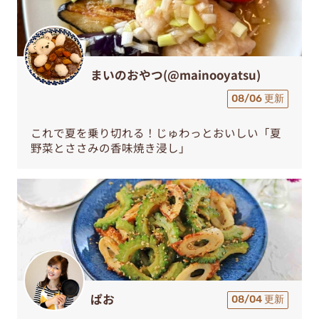
まいのおやつ(@mainooyatsu)
08/06 更新
これで夏を乗り切れる！じゅわっとおいしい「夏
野菜とささみの香味焼き浸し」
ぱお
08/04 更新