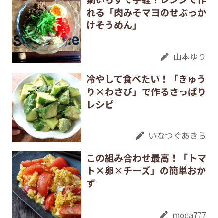
れる「肉みそマヨのせぶっか
けそうめん」
山本ゆり
冷やして食べたい！「きゅう
り×わさび」で作るさっぱり
レシピ
いなつぐあきら
この組み合わせ最高！「トマ
ト×卵×チーズ」の簡単おか
ず
moca777