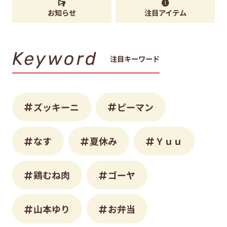
お知らせ
注目アイテム
Keyword
注目キーワード
ズッキーニ
ピーマン
なす
夏休み
Ｙｕｕ
鶏むね肉
ゴーヤ
山本ゆり
お弁当