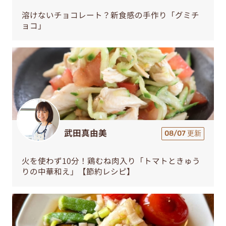
溶けないチョコレート？新食感の手作り「グミチ
ョコ」
武田真由美
08/07 更新
火を使わず10分！鶏むね肉入り「トマトときゅう
りの中華和え」【節約レシピ】