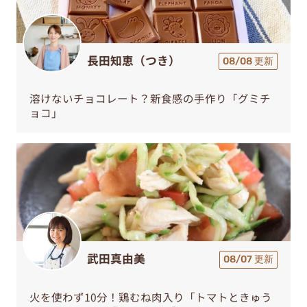
長田知恵（つき）
08/08 更新
溶けないチョコレート？新食感の手作り「グミチ
ョコ」
武田真由美
08/07 更新
火を使わず10分！鶏むね肉入り「トマトときゅう