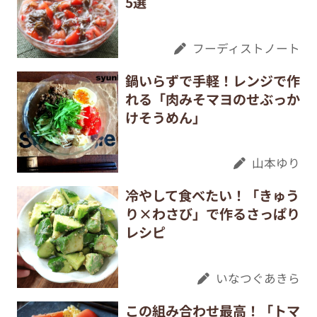
5選
フーディストノート
鍋いらずで手軽！レンジで作
れる「肉みそマヨのせぶっか
けそうめん」
山本ゆり
冷やして食べたい！「きゅう
り×わさび」で作るさっぱり
レシピ
いなつぐあきら
この組み合わせ最高！「トマ