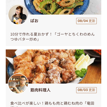
ぱお
08/04 更新
10分で作れる夏おかず！「ゴーヤとちくわのめん
つゆバター炒め」
筋肉料理人
08/03 更新
食べ比べが楽しい！鶏もも肉と鶏むね肉の「竜田