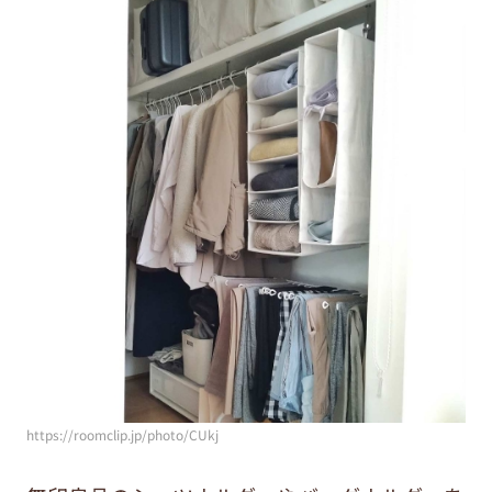
https://roomclip.jp/photo/CUkj