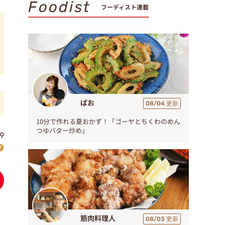
Foodist
フーディスト連載
ぱお
08/04 更新
10分で作れる夏おかず！「ゴーヤとちくわのめん
つゆバター炒め」
9
筋肉料理人
08/03 更新