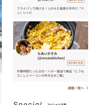
08/01 更新
フライパンで焼ける！ふわもち食感の手作り「ナ
ン」レシピ
もあいかすみ
(@moaiskitchen)
07/30 更新
作業時間たった10分！バター醤油で絶品「とうも
ろこしとベーコンの炊き込みご飯」
連載一覧へ
Special
スペシャル企画