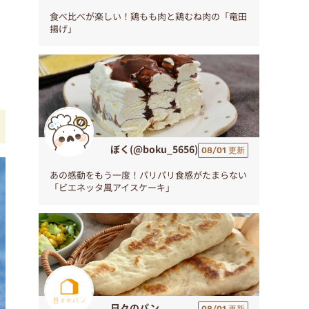
食べ比べが楽しい！鶏もも肉と鶏むね肉の「竜田
揚げ」
ぼく(@boku_5656)
08/01 更新
あの感動をもう一度！パリパリ食感がたまらない
「ビエネッタ風アイスケーキ」
日々のパン