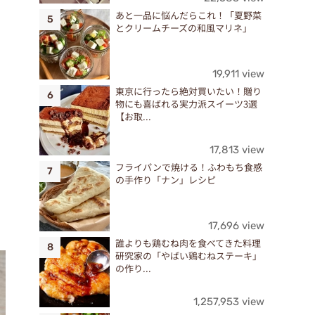
あと一品に悩んだらこれ！「夏野菜
とクリームチーズの和風マリネ」
19,911 view
東京に行ったら絶対買いたい！贈り
物にも喜ばれる実力派スイーツ3選
【お取...
17,813 view
フライパンで焼ける！ふわもち食感
の手作り「ナン」レシピ
17,696 view
誰よりも鶏むね肉を食べてきた料理
研究家の「やばい鶏むねステーキ」
の作り...
1,257,953 view