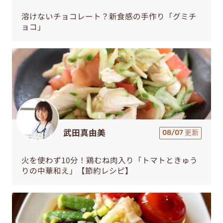
溶けないチョコレート？新食感の手作り「グミチ
ョコ」
武田真由美
08/07 更新
火を使わず10分！鶏むね肉入り「トマトときゅう
りの中華和え」【節約レシピ】