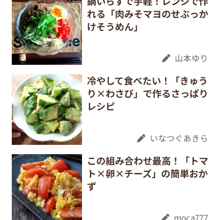
鍋いらずで手軽！レンジで作
れる「肉みそマヨのせぶっか
けそうめん」
山本ゆり
冷やして食べたい！「きゅう
り×わさび」で作るさっぱり
レシピ
いなつぐあきら
この組み合わせ最高！「トマ
ト×卵×チーズ」の簡単おか
ず
moca777