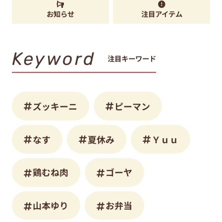
お知らせ
注目アイテム
Keyword
注目キーワード
ズッキーニ
ピーマン
なす
夏休み
Ｙｕｕ
鶏むね肉
ゴーヤ
山本ゆり
お弁当