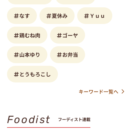
なす
夏休み
Ｙｕｕ
鶏むね肉
ゴーヤ
山本ゆり
お弁当
とうもろこし
キーワード一覧へ
Foodist
フーディスト連載