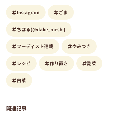
Instagram
ごま
ちはる(@dake_meshi)
フーディスト連載
やみつき
レシピ
作り置き
副菜
白菜
関連記事