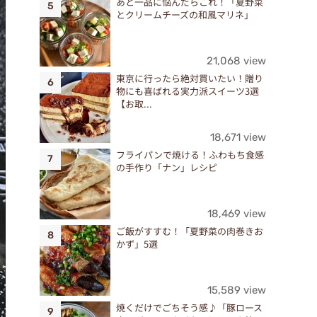
あと一品に悩んだらこれ！「夏野菜
とクリームチーズの和風マリネ」
21,068 view
東京に行ったら絶対買いたい！贈り
物にも喜ばれる実力派スイーツ3選
【お取...
18,671 view
フライパンで焼ける！ふわもち食感
の手作り「ナン」レシピ
18,469 view
ご飯がすすむ！「夏野菜の肉巻きお
かず」5選
15,589 view
焼くだけでごちそう感♪「豚ロース