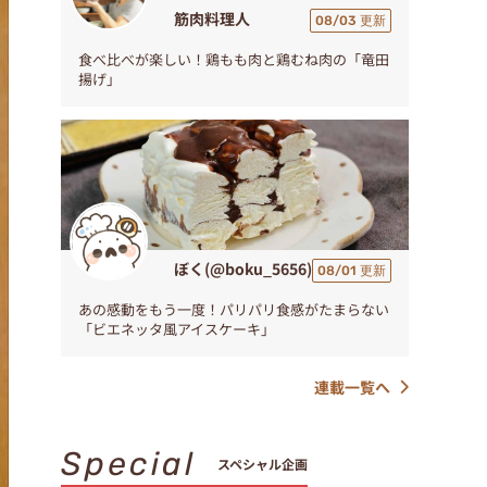
筋肉料理人
08/03 更新
食べ比べが楽しい！鶏もも肉と鶏むね肉の「竜田
揚げ」
ぼく(@boku_5656)
08/01 更新
あの感動をもう一度！パリパリ食感がたまらない
「ビエネッタ風アイスケーキ」
連載一覧へ
Special
スペシャル企画