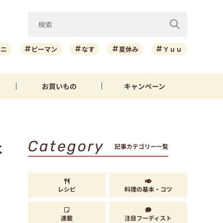
ーニ
ピーマン
なす
夏休み
Ｙｕｕ
お買いもの
キャンペーン
Category
は
記事カテゴリー一覧
レシピ
料理の基本・コツ
連載
注目フーディスト