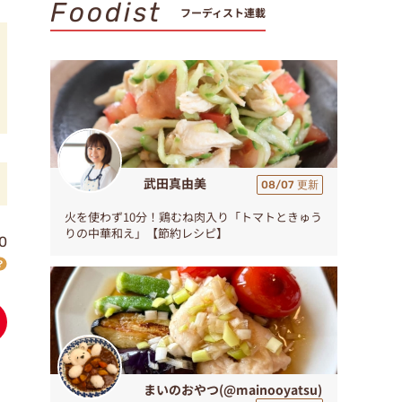
Foodist
フーディスト連載
武田真由美
08/07 更新
火を使わず10分！鶏むね肉入り「トマトときゅう
りの中華和え」【節約レシピ】
0
まいのおやつ(@mainooyatsu)