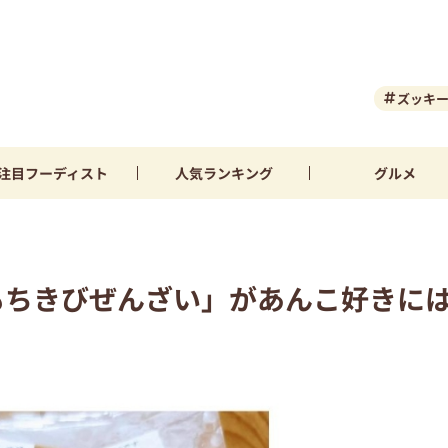
ズッキ
注目
フーディスト
人気
ランキング
グルメ
もちきびぜんざい」があんこ好きに