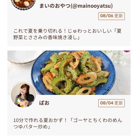
まいのおやつ(@mainooyatsu)
08/06 更新
これで夏を乗り切れる！じゅわっとおいしい「夏
野菜とささみの香味焼き浸し」
ぱお
08/04 更新
10分で作れる夏おかず！「ゴーヤとちくわのめん
つゆバター炒め」