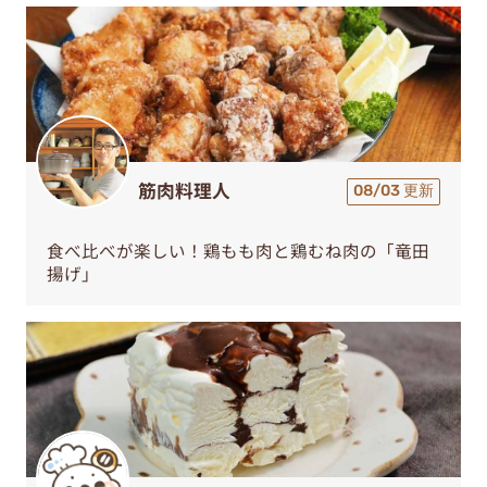
筋肉料理人
08/03 更新
食べ比べが楽しい！鶏もも肉と鶏むね肉の「竜田
揚げ」