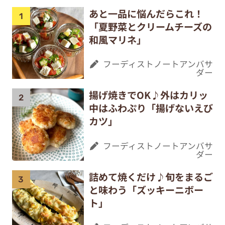
あと一品に悩んだらこれ！
「夏野菜とクリームチーズの
和風マリネ」
フーディストノートアンバサ
ダー
揚げ焼きでOK♪外はカリッ
中はふわぷり「揚げないえび
カツ」
フーディストノートアンバサ
ダー
詰めて焼くだけ♪旬をまるご
と味わう「ズッキーニボー
ト」