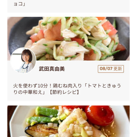
ョコ」
武田真由美
08/07 更新
火を使わず10分！鶏むね肉入り「トマトときゅう
りの中華和え」【節約レシピ】