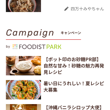
四万十みやちゃん
Campaign
キャンペーン
by
【ポット印のお砂糖PR部】
自然な甘み！砂糖の魅力再発
見レシピ
暑い日にうれしい！夏レシピ
大募集
【沖縄バニラシロップ大使】