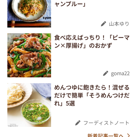
ャンプルー」
山本ゆり
食べ応えばっちり！「ピーマ
ン×厚揚げ」のおかず
goma22
めんつゆに飽きたら！混ぜる
だけで簡単「そうめんつけだ
れ」5選
フーディストノート
新着記事一覧へ