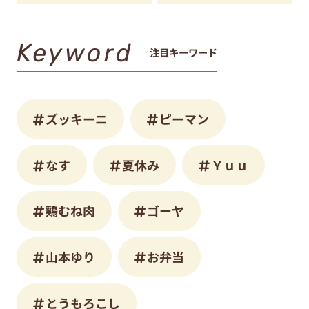
Keyword
注目キーワード
ズッキーニ
ピーマン
なす
夏休み
Ｙｕｕ
鶏むね肉
ゴーヤ
山本ゆり
お弁当
とうもろこし