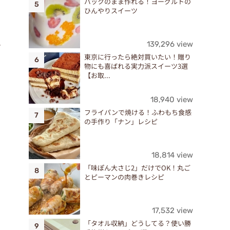
パックのまま作れる！ヨーグルトの
ひんやりスイーツ
139,296 view
さ
東京に行ったら絶対買いたい！贈り
物にも喜ばれる実力派スイーツ3選
【お取...
18,940 view
フライパンで焼ける！ふわもち食感
の手作り「ナン」レシピ
18,814 view
「味ぽん大さじ2」だけでOK！丸ご
とピーマンの肉巻きレシピ
17,532 view
「タオル収納」どうしてる？使い勝