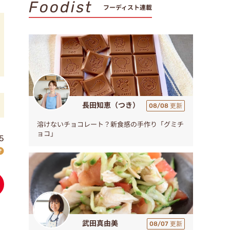
Foodist
フーディスト連載
長田知恵（つき）
08/08 更新
溶けないチョコレート？新食感の手作り「グミチ
ョコ」
5
武田真由美
08/07 更新