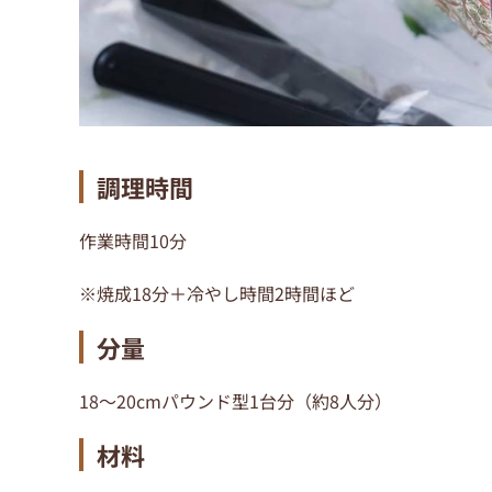
調理時間
作業時間10分
※焼成18分＋冷やし時間2時間ほど
分量
18～20cmパウンド型1台分（約8人分）
材料