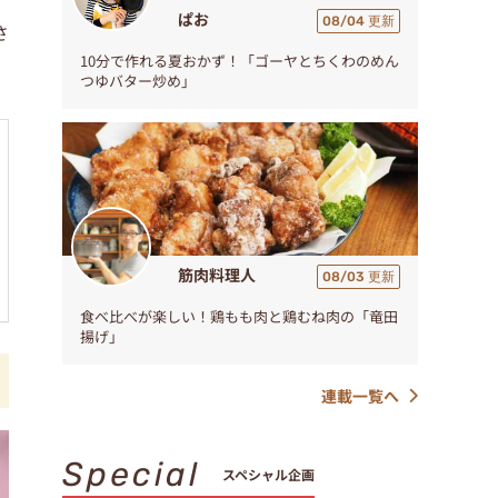
ぱお
08/04 更新
さ
10分で作れる夏おかず！「ゴーヤとちくわのめん
つゆバター炒め」
筋肉料理人
08/03 更新
食べ比べが楽しい！鶏もも肉と鶏むね肉の「竜田
揚げ」
連載一覧へ
Special
スペシャル企画