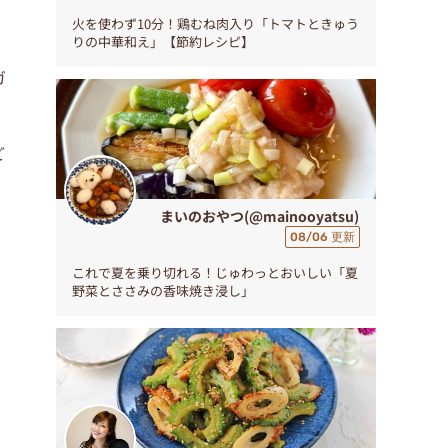
火を使わず10分！鶏むね肉入り「トマトときゅう
りの中華和え」【節約レシピ】
ガ
ど
まいのおやつ(@mainooyatsu)
08/06 更新
これで夏を乗り切れる！じゅわっとおいしい「夏
野菜とささみの香味焼き浸し」