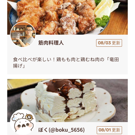
筋肉料理人
08/03 更新
食べ比べが楽しい！鶏もも肉と鶏むね肉の「竜田
揚げ」
ぼく(@boku_5656)
08/01 更新