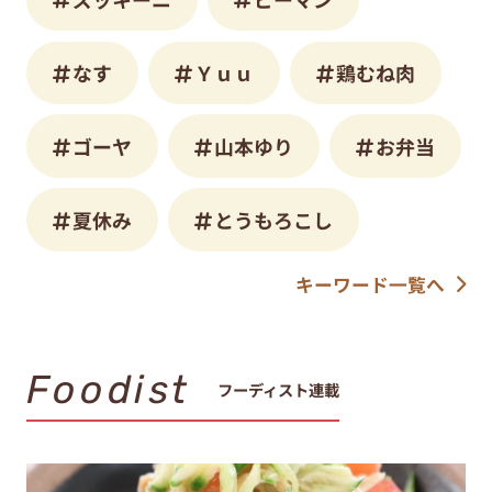
なす
Ｙｕｕ
鶏むね肉
ゴーヤ
山本ゆり
お弁当
夏休み
とうもろこし
キーワード一覧へ
Foodist
フーディスト連載