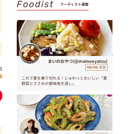
Foodist
フーディスト連載
まいのおやつ(@mainooyatsu)
08/06 更新
3
これで夏を乗り切れる！じゅわっとおいしい「夏
野菜とささみの香味焼き浸し」