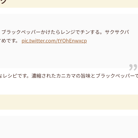
ク
、ブラックペッパーかけたらレンジでチンする。サクサクパ
すめです。
pic.twitter.com/tYOhEnwxcp
なレシピです。濃縮されたカニカマの旨味とブラックペッパー