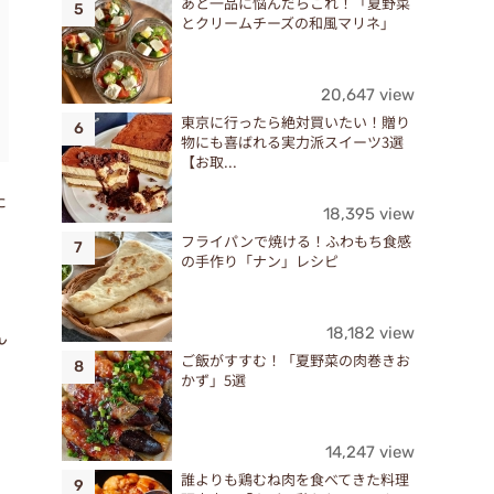
あと一品に悩んだらこれ！「夏野菜
とクリームチーズの和風マリネ」
20,647 view
東京に行ったら絶対買いたい！贈り
物にも喜ばれる実力派スイーツ3選
【お取...
た
18,395 view
フライパンで焼ける！ふわもち食感
の手作り「ナン」レシピ
ん
18,182 view
ご飯がすすむ！「夏野菜の肉巻きお
かず」5選
14,247 view
誰よりも鶏むね肉を食べてきた料理