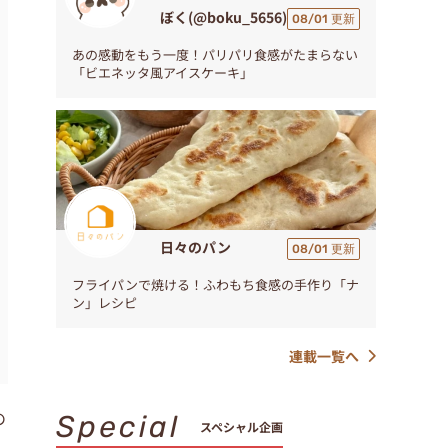
ぼく(@boku_5656)
08/01 更新
あの感動をもう一度！パリパリ食感がたまらない
「ビエネッタ風アイスケーキ」
日々のパン
08/01 更新
フライパンで焼ける！ふわもち食感の手作り「ナ
ン」レシピ
連載一覧へ
の
Special
スペシャル企画