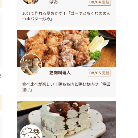
ぱお
08/04 更新
10分で作れる夏おかず！「ゴーヤとちくわのめん
つゆバター炒め」
筋肉料理人
08/03 更新
で
食べ比べが楽しい！鶏もも肉と鶏むね肉の「竜田
揚げ」