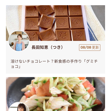
長田知恵（つき）
08/08 更新
溶けないチョコレート？新食感の手作り「グミチ
ョコ」