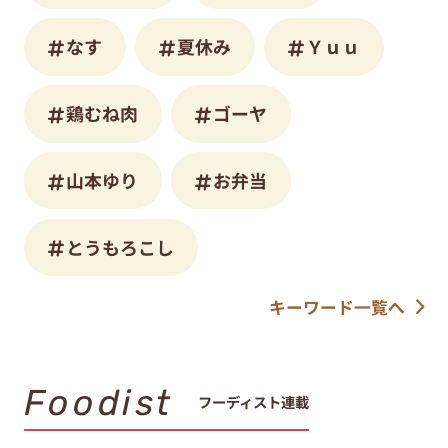
なす
夏休み
Ｙｕｕ
鶏むね肉
ゴーヤ
山本ゆり
お弁当
とうもろこし
キーワード一覧へ
Foodist
フーディスト連載