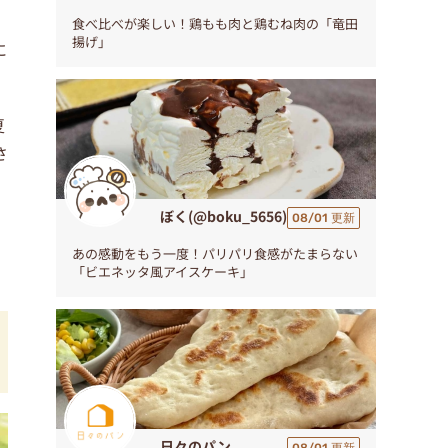
食べ比べが楽しい！鶏もも肉と鶏むね肉の「竜田
揚げ」
に
夏
さ
ぼく(@boku_5656)
08/01 更新
あの感動をもう一度！パリパリ食感がたまらない
「ビエネッタ風アイスケーキ」
日々のパン