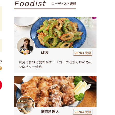
Foodist
フーディスト連載
ぱお
08/04 更新
7
10分で作れる夏おかず！「ゴーヤとちくわのめん
つゆバター炒め」
筋肉料理人
08/03 更新