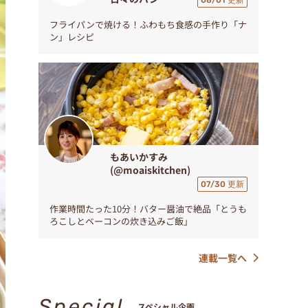
08/01 更新
フライパンで焼ける！ふわもち食感の手作り「ナ
ン」レシピ
もあいかすみ
(@moaiskitchen)
07/30 更新
作業時間たった10分！バター醤油で絶品「とうも
ろこしとベーコンの炊き込みご飯」
連載一覧へ
Special
スペシャル企画