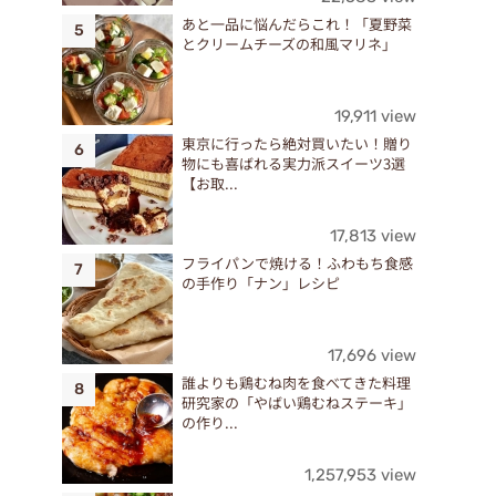
あと一品に悩んだらこれ！「夏野菜
とクリームチーズの和風マリネ」
19,911 view
東京に行ったら絶対買いたい！贈り
物にも喜ばれる実力派スイーツ3選
【お取...
17,813 view
フライパンで焼ける！ふわもち食感
の手作り「ナン」レシピ
17,696 view
誰よりも鶏むね肉を食べてきた料理
研究家の「やばい鶏むねステーキ」
の作り...
1,257,953 view