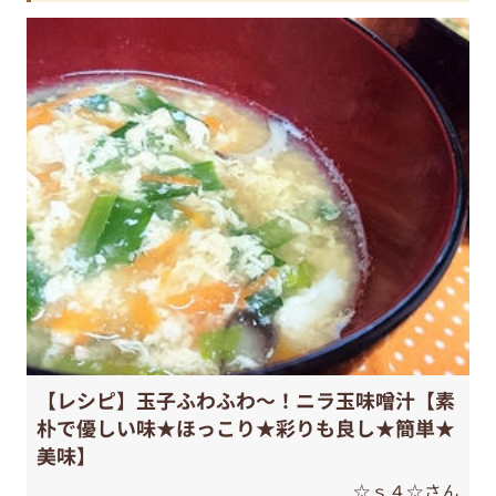
【レシピ】玉子ふわふわ～！ニラ玉味噌汁【素
朴で優しい味★ほっこり★彩りも良し★簡単★
美味】
☆ｓ４☆さん