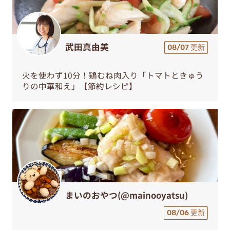
武田真由美
08/07 更新
火を使わず10分！鶏むね肉入り「トマトときゅう
りの中華和え」【節約レシピ】
まいのおやつ(@mainooyatsu)
08/06 更新