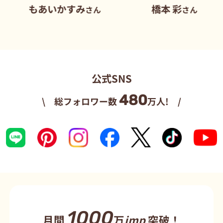
あいかすみ
橋本 彩
だ
さん
さん
公式SNS
480
\ 総フォロワー数
万人! /
1000
月間
万
imp
突破！