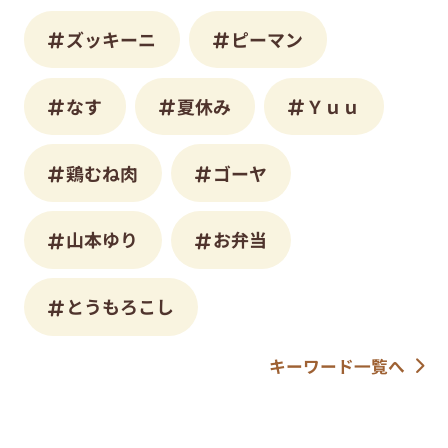
ズッキーニ
ピーマン
なす
夏休み
Ｙｕｕ
鶏むね肉
ゴーヤ
山本ゆり
お弁当
とうもろこし
キーワード一覧へ