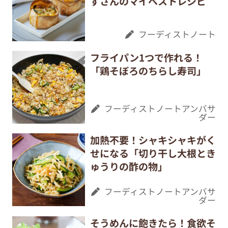
ずさんのマイベストレシピ
フーディストノート
フライパン1つで作れる！
「鶏そぼろのちらし寿司」
フーディストノートアンバサ
ダー
加熱不要！シャキシャキがく
せになる「切り干し大根とき
ゅうりの酢の物」
フーディストノートアンバサ
ダー
そうめんに飽きたら！食欲そ