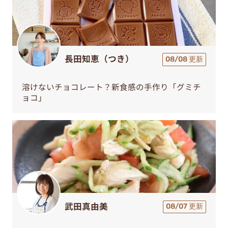
長田知恵（つき）
08/08 更新
溶けないチョコレート？新食感の手作り「グミチ
ョコ」
武田真由美
08/07 更新