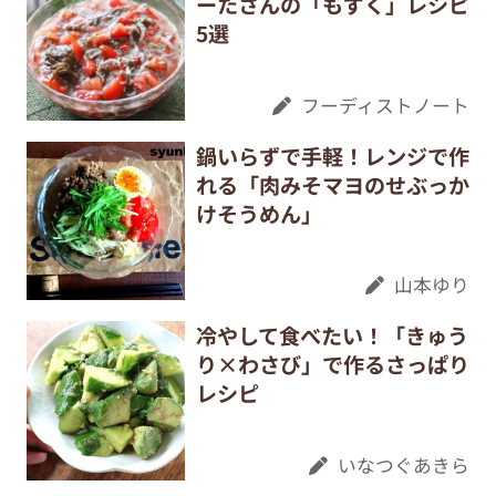
ーたさんの「もずく」レシピ
5選
フーディストノート
鍋いらずで手軽！レンジで作
れる「肉みそマヨのせぶっか
けそうめん」
山本ゆり
冷やして食べたい！「きゅう
り×わさび」で作るさっぱり
レシピ
いなつぐあきら