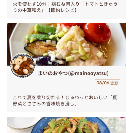
火を使わず10分！鶏むね肉入り「トマトときゅう
りの中華和え」【節約レシピ】
まいのおやつ(@mainooyatsu)
08/06 更新
これで夏を乗り切れる！じゅわっとおいしい「夏
野菜とささみの香味焼き浸し」