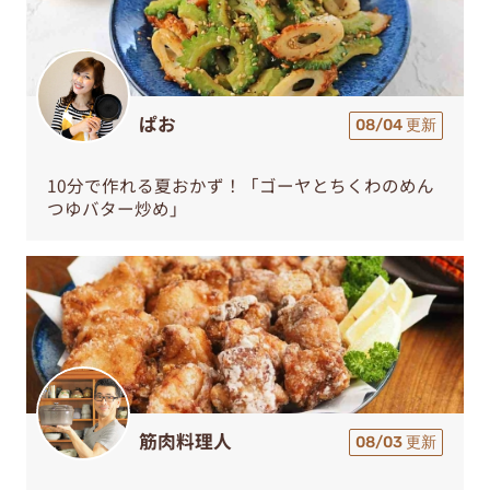
ぱお
08/04 更新
10分で作れる夏おかず！「ゴーヤとちくわのめん
つゆバター炒め」
筋肉料理人
08/03 更新