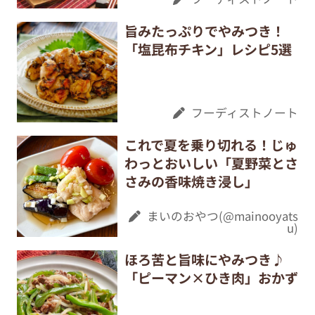
旨みたっぷりでやみつき！
「塩昆布チキン」レシピ5選
フーディストノート
これで夏を乗り切れる！じゅ
わっとおいしい「夏野菜とさ
さみの香味焼き浸し」
まいのおやつ(@mainooyats
u)
ほろ苦と旨味にやみつき♪
「ピーマン×ひき肉」おかず