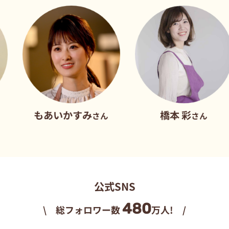
あいかすみ
橋本 彩
さん
さん
公式SNS
480
\ 総フォロワー数
万人! /