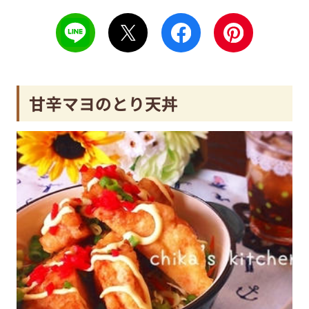
甘辛マヨのとり天丼