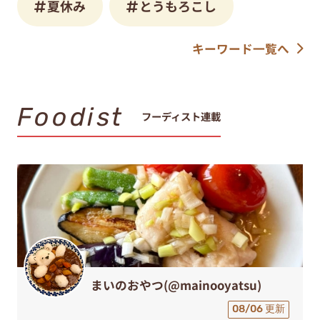
夏休み
とうもろこし
キーワード一覧へ
Foodist
フーディスト連載
まいのおやつ(@mainooyatsu)
08/06 更新