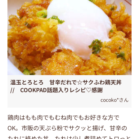
温玉とろとろ 甘辛だれで☆サクふわ鶏天丼
// COOKPAD話題入りレシピ♡感謝
cocoko*さん
鶏肉はもも肉でもむね肉でもお好きな方で
OK。市販の天ぷら粉でサクッと揚げ、甘辛の
たれに絡めた丼。たれは少し煮詰めてトロっと