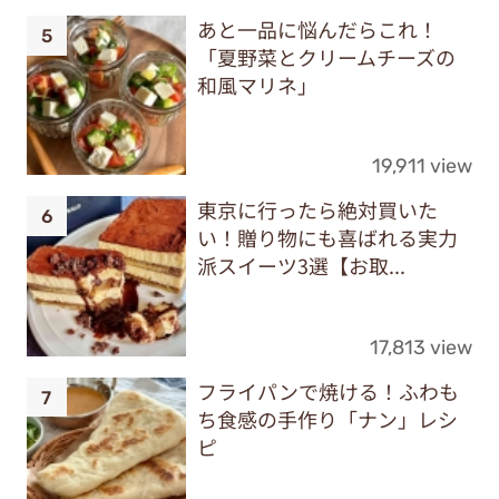
あと一品に悩んだらこれ！
「夏野菜とクリームチーズの
和風マリネ」
19,911 view
東京に行ったら絶対買いた
い！贈り物にも喜ばれる実力
派スイーツ3選【お取...
17,813 view
フライパンで焼ける！ふわも
ち食感の手作り「ナン」レシ
ピ