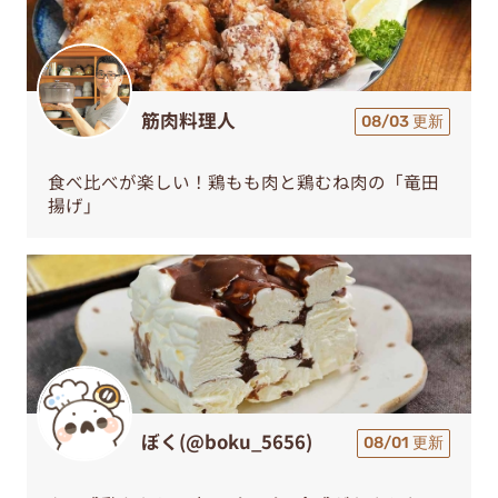
筋肉料理人
08/03 更新
食べ比べが楽しい！鶏もも肉と鶏むね肉の「竜田
揚げ」
ぼく(@boku_5656)
08/01 更新