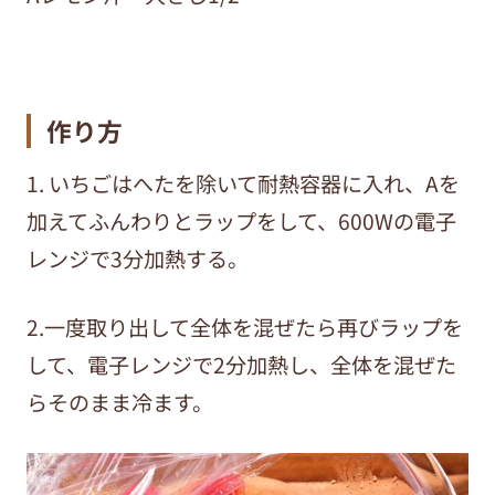
作り方
1.
いちごはへたを除いて耐熱容器に入れ、
A
を
加えてふんわりとラップをして、
600W
の電子
レンジで
3
分加熱する。
2.一度取り出して全体を混ぜたら再びラップを
して、電子レンジで2分加熱し、全体を混ぜた
らそのまま冷ます。