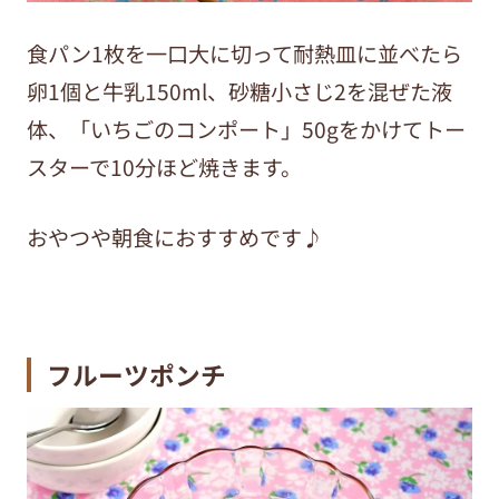
食パン1枚を一口大に切って耐熱皿に並べたら
卵
1
個と牛乳
150ml
、砂糖小さじ
2
を混ぜた液
体、「いちごのコンポート」
50g
をかけてトー
スターで
10
分ほど焼きます。
おやつや朝食におすすめです♪
フルーツポンチ