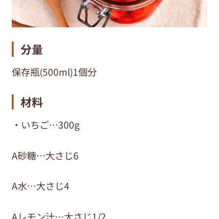
分量
保存瓶(500ml)1個分
材料
・いちご
…300g
A
砂糖
…
大さじ
6
A
水
…
大さじ
4
A
レモン汁…大さじ
1/2