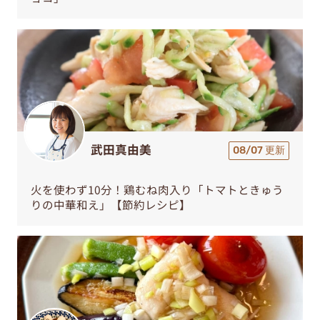
武田真由美
08/07 更新
火を使わず10分！鶏むね肉入り「トマトときゅう
りの中華和え」【節約レシピ】