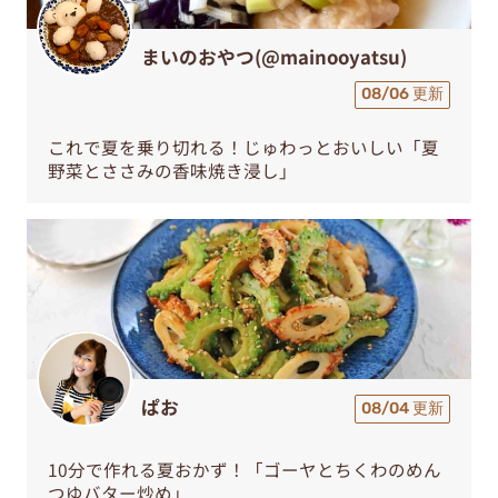
まいのおやつ(@mainooyatsu)
08/06 更新
これで夏を乗り切れる！じゅわっとおいしい「夏
野菜とささみの香味焼き浸し」
ぱお
08/04 更新
10分で作れる夏おかず！「ゴーヤとちくわのめん
つゆバター炒め」