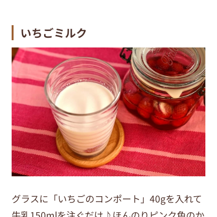
いちごミルク
グラスに「いちごのコンポート」
40g
を入れて
牛乳
150ml
を注ぐだけ♪ほんのりピンク色のか