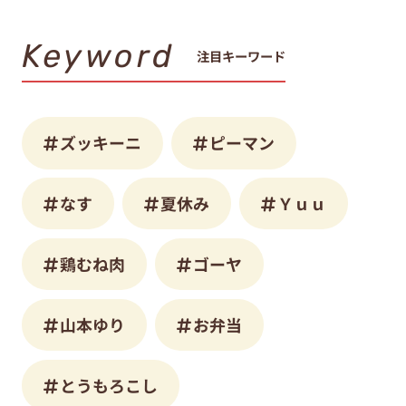
Keyword
注目キーワード
ズッキーニ
ピーマン
なす
夏休み
Ｙｕｕ
鶏むね肉
ゴーヤ
山本ゆり
お弁当
とうもろこし