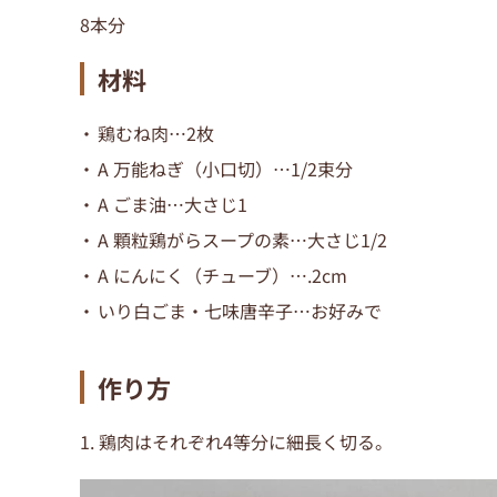
8本分
材料
鶏むね肉…2枚
A 万能ねぎ（小口切）…1/2束分
A ごま油…大さじ1
A 顆粒鶏がらスープの素…大さじ1/2
A にんにく（チューブ）….2cm
いり白ごま・七味唐辛子…お好みで
作り方
1. 鶏肉はそれぞれ4等分に細長く切る。