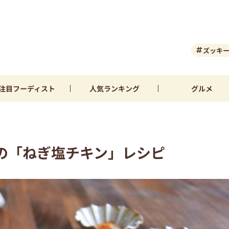
ズッキ
注目
フーディスト
人気
ランキング
グルメ
の「ねぎ塩チキン」レシピ