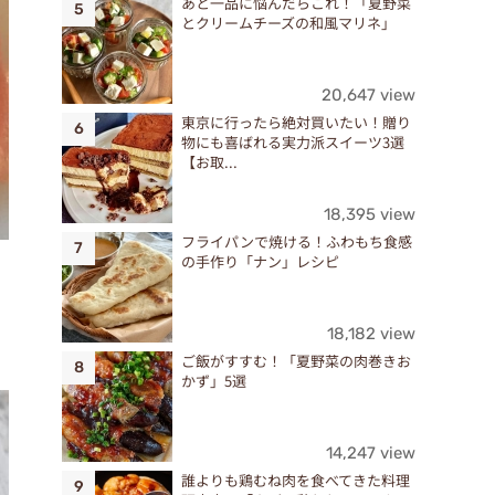
あと一品に悩んだらこれ！「夏野菜
とクリームチーズの和風マリネ」
20,647 view
東京に行ったら絶対買いたい！贈り
物にも喜ばれる実力派スイーツ3選
【お取...
18,395 view
フライパンで焼ける！ふわもち食感
の手作り「ナン」レシピ
18,182 view
ご飯がすすむ！「夏野菜の肉巻きお
かず」5選
14,247 view
誰よりも鶏むね肉を食べてきた料理