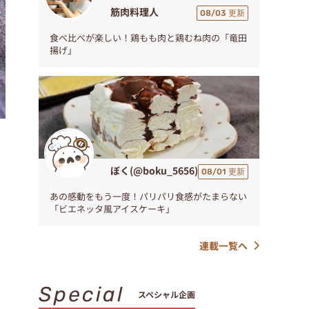
筋肉料理人
08/03 更新
食べ比べが楽しい！鶏もも肉と鶏むね肉の「竜田
揚げ」
ぼく(@boku_5656)
08/01 更新
あの感動をもう一度！パリパリ食感がたまらない
「ビエネッタ風アイスケーキ」
連載一覧へ
Special
スペシャル企画