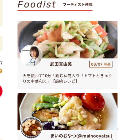
Foodist
フーディスト連載
7
武田真由美
08/07 更新
火を使わず10分！鶏むね肉入り「トマトときゅう
りの中華和え」【節約レシピ】
まいのおやつ(@mainooyatsu)